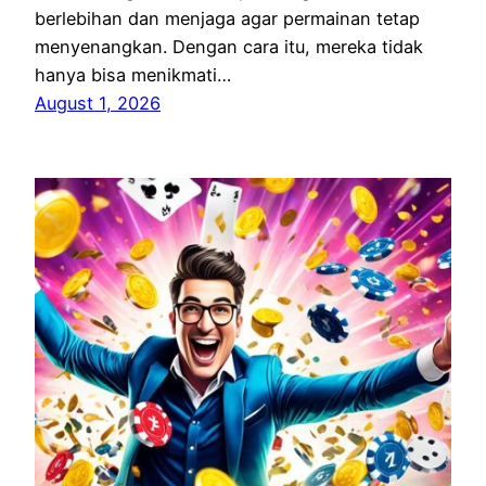
berlebihan dan menjaga agar permainan tetap
menyenangkan. Dengan cara itu, mereka tidak
hanya bisa menikmati…
August 1, 2026