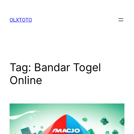
Skip
to
OLXTOTO
content
Tag:
Bandar Togel
Online