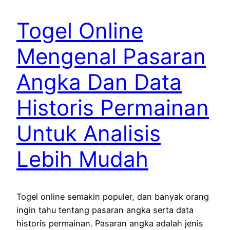
Togel Online
Mengenal Pasaran
Angka Dan Data
Historis Permainan
Untuk Analisis
Lebih Mudah
Togel online semakin populer, dan banyak orang
ingin tahu tentang pasaran angka serta data
historis permainan. Pasaran angka adalah jenis