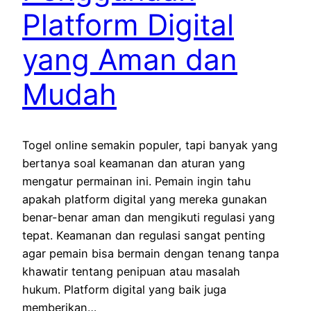
Platform Digital
yang Aman dan
Mudah
Togel online semakin populer, tapi banyak yang
bertanya soal keamanan dan aturan yang
mengatur permainan ini. Pemain ingin tahu
apakah platform digital yang mereka gunakan
benar-benar aman dan mengikuti regulasi yang
tepat. Keamanan dan regulasi sangat penting
agar pemain bisa bermain dengan tenang tanpa
khawatir tentang penipuan atau masalah
hukum. Platform digital yang baik juga
memberikan…