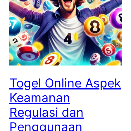
Togel Online Aspek
Keamanan
Regulasi dan
Penggunaan