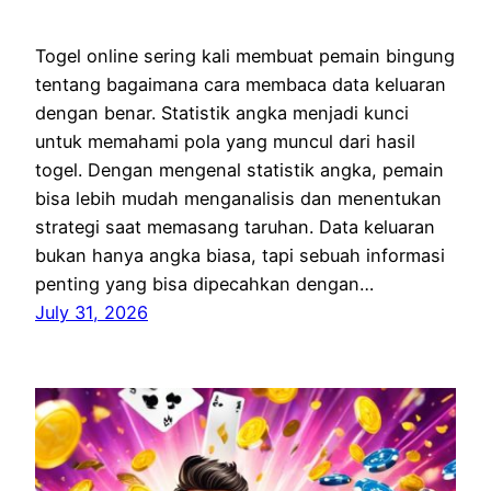
Togel online sering kali membuat pemain bingung
tentang bagaimana cara membaca data keluaran
dengan benar. Statistik angka menjadi kunci
untuk memahami pola yang muncul dari hasil
togel. Dengan mengenal statistik angka, pemain
bisa lebih mudah menganalisis dan menentukan
strategi saat memasang taruhan. Data keluaran
bukan hanya angka biasa, tapi sebuah informasi
penting yang bisa dipecahkan dengan…
July 31, 2026