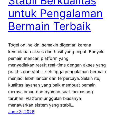
Stabil Berkualitas
untuk Pengalaman
Bermain Terbaik
Togel online kini semakin digemari karena
kemudahan akses dan hasil yang cepat. Banyak
pemain mencari platform yang
menyediakan result real-time dengan akses yang
praktis dan stabil, sehingga pengalaman bermain
menjadi lebih lancar dan terpercaya. Selain itu,
kualitas layanan yang baik membuat pemain
merasa aman dan nyaman saat memasang
taruhan. Platform unggulan biasanya
menawarkan sistem yang stabil…
June 3, 2026