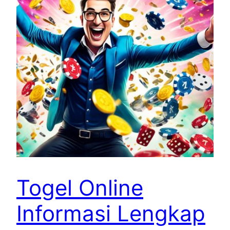
Togel Online
Informasi Lengkap