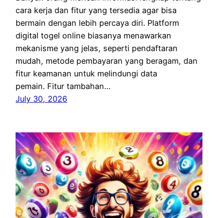
cara kerja dan fitur yang tersedia agar bisa
bermain dengan lebih percaya diri. Platform
digital togel online biasanya menawarkan
mekanisme yang jelas, seperti pendaftaran
mudah, metode pembayaran yang beragam, dan
fitur keamanan untuk melindungi data
pemain. Fitur tambahan…
July 30, 2026