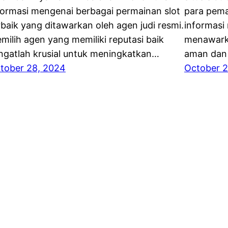
formasi mengenai berbagai permainan slot
para pem
rbaik yang ditawarkan oleh agen judi resmi.
informasi
milih agen yang memiliki reputasi baik
menawark
ngatlah krusial untuk meningkatkan…
aman dan
tober 28, 2024
October 2