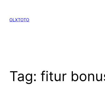
Skip
to
content
OLXTOTO
Tag:
fitur bonu