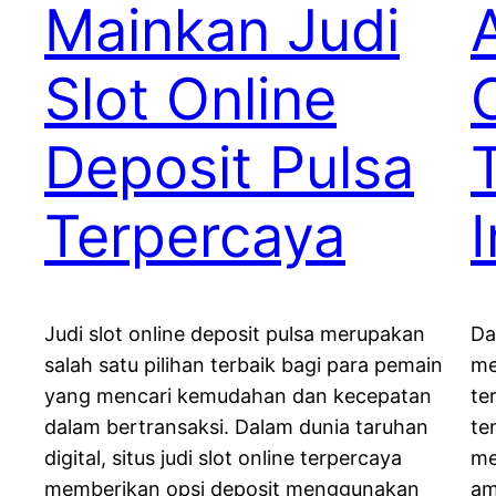
Mainkan Judi
Slot Online
Deposit Pulsa
Terpercaya
Judi slot online deposit pulsa merupakan
Da
salah satu pilihan terbaik bagi para pemain
me
yang mencari kemudahan dan kecepatan
te
dalam bertransaksi. Dalam dunia taruhan
te
digital, situs judi slot online terpercaya
me
memberikan opsi deposit menggunakan
am