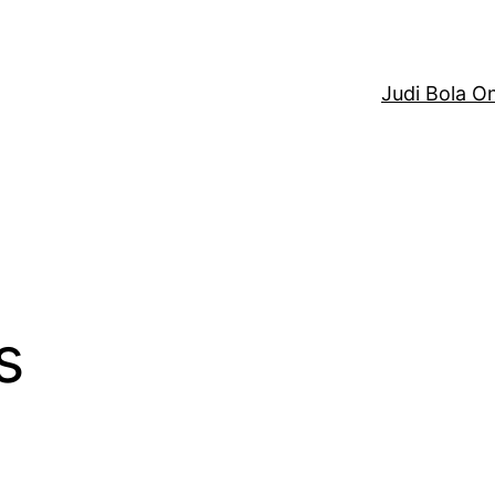
Judi Bola On
s