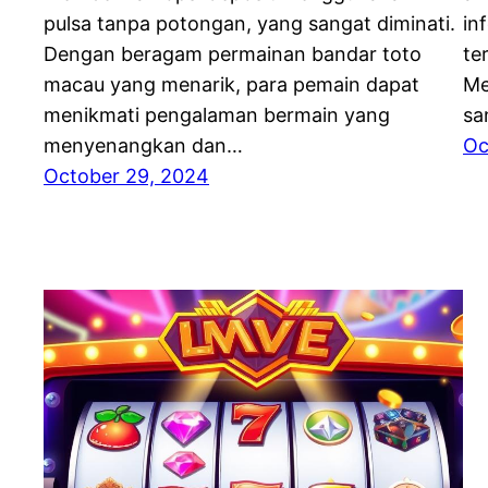
pulsa tanpa potongan, yang sangat diminati.
in
Dengan beragam permainan bandar toto
te
macau yang menarik, para pemain dapat
Me
menikmati pengalaman bermain yang
sa
menyenangkan dan…
Oc
October 29, 2024