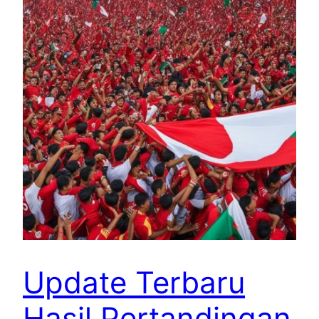
Update Terbaru
Hasil Pertandingan