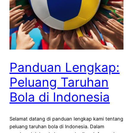
Panduan Lengkap:
Peluang Taruhan
Bola di Indonesia
Selamat datang di panduan lengkap kami tentang
peluang taruhan bola di Indonesia. Dalam