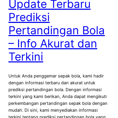
Update Terbaru
Prediksi
Pertandingan Bola
– Info Akurat dan
Terkini
Untuk Anda penggemar sepak bola, kami hadir
dengan informasi terbaru dan akurat untuk
prediksi pertandingan bola. Dengan informasi
terkini yang kami berikan, Anda dapat mengikuti
perkembangan pertandingan sepak bola dengan
mudah. Di sini, kami menyediakan informasi
terkini tentang prediksi pertandingan bola yang