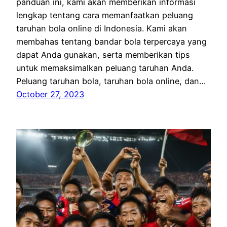
panduan ini, kami akan memberikan informasi
lengkap tentang cara memanfaatkan peluang
taruhan bola online di Indonesia. Kami akan
membahas tentang bandar bola terpercaya yang
dapat Anda gunakan, serta memberikan tips
untuk memaksimalkan peluang taruhan Anda.
Peluang taruhan bola, taruhan bola online, dan…
October 27, 2023