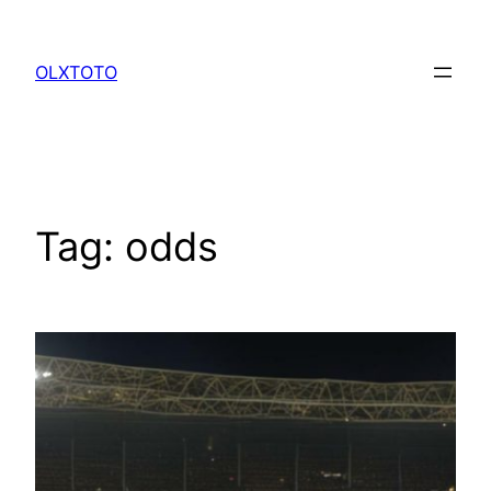
Skip
to
OLXTOTO
content
Tag:
odds