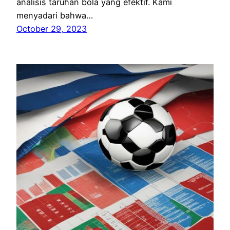
analisis taruhan bola yang efektif. Kami
menyadari bahwa…
October 29, 2023