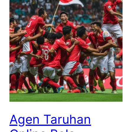
Agen Taruhan