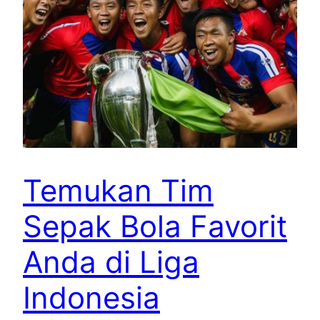
Temukan Tim
Sepak Bola Favorit
Anda di Liga
Indonesia