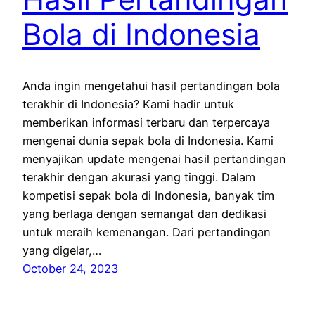
Bola di Indonesia
Anda ingin mengetahui hasil pertandingan bola
terakhir di Indonesia? Kami hadir untuk
memberikan informasi terbaru dan terpercaya
mengenai dunia sepak bola di Indonesia. Kami
menyajikan update mengenai hasil pertandingan
terakhir dengan akurasi yang tinggi. Dalam
kompetisi sepak bola di Indonesia, banyak tim
yang berlaga dengan semangat dan dedikasi
untuk meraih kemenangan. Dari pertandingan
yang digelar,…
October 24, 2023