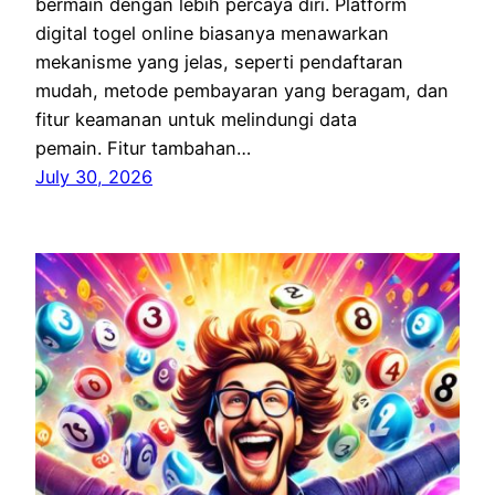
bermain dengan lebih percaya diri. Platform
digital togel online biasanya menawarkan
mekanisme yang jelas, seperti pendaftaran
mudah, metode pembayaran yang beragam, dan
fitur keamanan untuk melindungi data
pemain. Fitur tambahan…
July 30, 2026