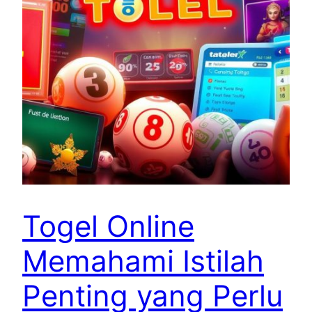
Togel Online
Memahami Istilah
Penting yang Perlu