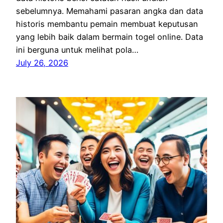
sebelumnya. Memahami pasaran angka dan data
historis membantu pemain membuat keputusan
yang lebih baik dalam bermain togel online. Data
ini berguna untuk melihat pola…
July 26, 2026