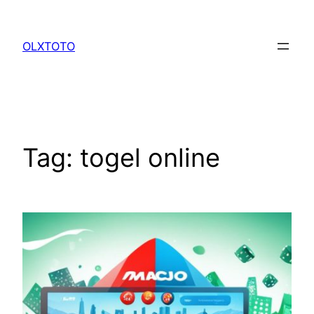
Skip
to
OLXTOTO
content
Tag:
togel online