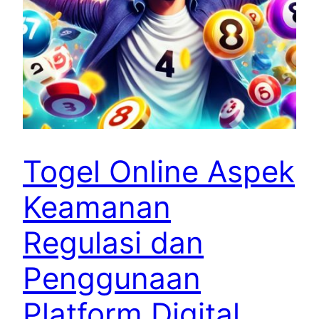
Togel Online Aspek
Keamanan
Regulasi dan
Penggunaan
Platform Digital