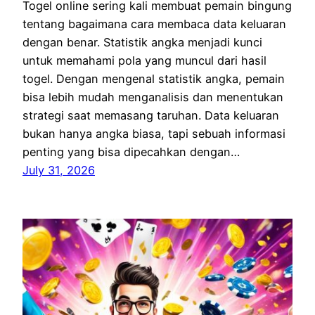
Togel online sering kali membuat pemain bingung
tentang bagaimana cara membaca data keluaran
dengan benar. Statistik angka menjadi kunci
untuk memahami pola yang muncul dari hasil
togel. Dengan mengenal statistik angka, pemain
bisa lebih mudah menganalisis dan menentukan
strategi saat memasang taruhan. Data keluaran
bukan hanya angka biasa, tapi sebuah informasi
penting yang bisa dipecahkan dengan…
July 31, 2026