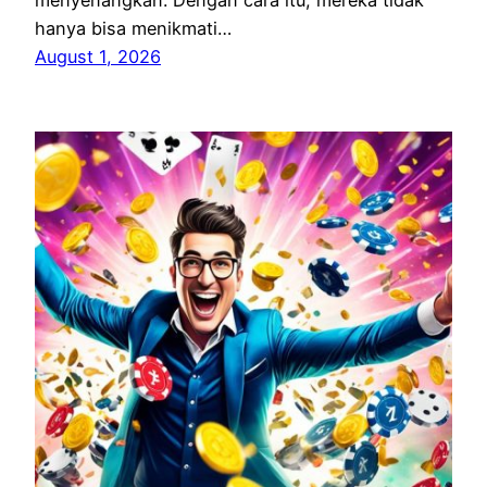
menyenangkan. Dengan cara itu, mereka tidak
hanya bisa menikmati…
August 1, 2026