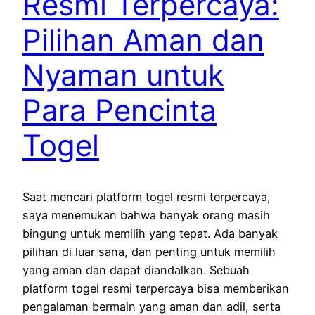
Resmi Terpercaya:
Pilihan Aman dan
Nyaman untuk
Para Pencinta
Togel
Saat mencari platform togel resmi terpercaya,
saya menemukan bahwa banyak orang masih
bingung untuk memilih yang tepat. Ada banyak
pilihan di luar sana, dan penting untuk memilih
yang aman dan dapat diandalkan. Sebuah
platform togel resmi terpercaya bisa memberikan
pengalaman bermain yang aman dan adil, serta