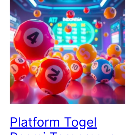
Platform Togel