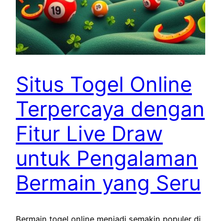
Situs Togel Online
Terpercaya dengan
Fitur Live Draw
untuk Pengalaman
Bermain yang Seru
Bermain togel online menjadi semakin populer di