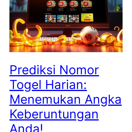
Prediksi Nomor
Togel Harian:
Menemukan Angka
Keberuntungan
Anda!