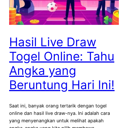
Hasil Live Draw
Togel Online: Tahu
Angka yang
Beruntung Hari Ini!
Saat ini, banyak orang tertarik dengan togel
online dan hasil live draw-nya. Ini adalah cara
yang menyenangkan untuk melihat apakah