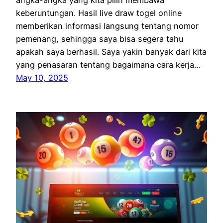
angka-angka yang kita pilih membawa
keberuntungan. Hasil live draw togel online
memberikan informasi langsung tentang nomor
pemenang, sehingga saya bisa segera tahu
apakah saya berhasil. Saya yakin banyak dari kita
yang penasaran tentang bagaimana cara kerja…
May 10, 2025