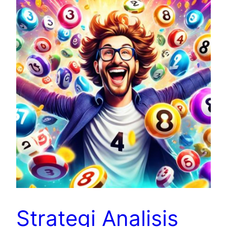
Strategi Analisis