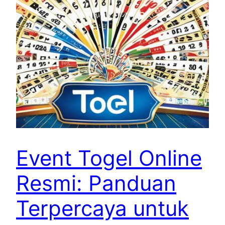
Event Togel Online
Resmi: Panduan
Terpercaya untuk