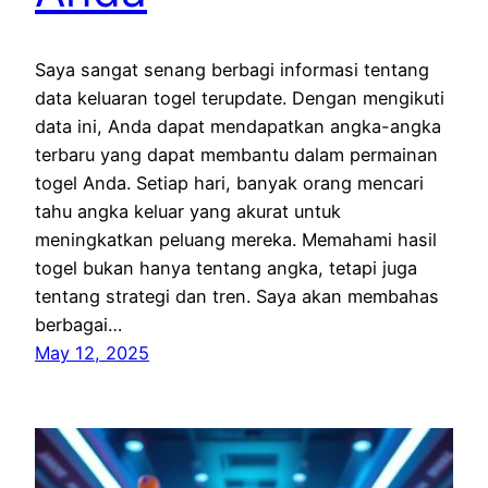
Saya sangat senang berbagi informasi tentang
data keluaran togel terupdate. Dengan mengikuti
data ini, Anda dapat mendapatkan angka-angka
terbaru yang dapat membantu dalam permainan
togel Anda. Setiap hari, banyak orang mencari
tahu angka keluar yang akurat untuk
meningkatkan peluang mereka. Memahami hasil
togel bukan hanya tentang angka, tetapi juga
tentang strategi dan tren. Saya akan membahas
berbagai…
May 12, 2025