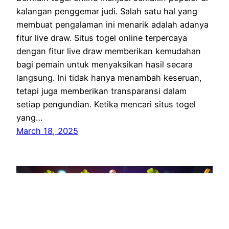
kalangan penggemar judi. Salah satu hal yang
membuat pengalaman ini menarik adalah adanya
fitur live draw. Situs togel online terpercaya
dengan fitur live draw memberikan kemudahan
bagi pemain untuk menyaksikan hasil secara
langsung. Ini tidak hanya menambah keseruan,
tetapi juga memberikan transparansi dalam
setiap pengundian. Ketika mencari situs togel
yang…
March 18, 2025