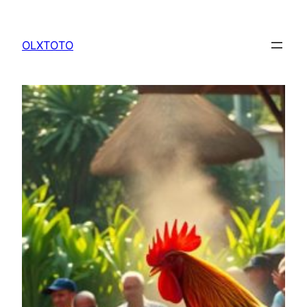
Skip
to
OLXTOTO
content