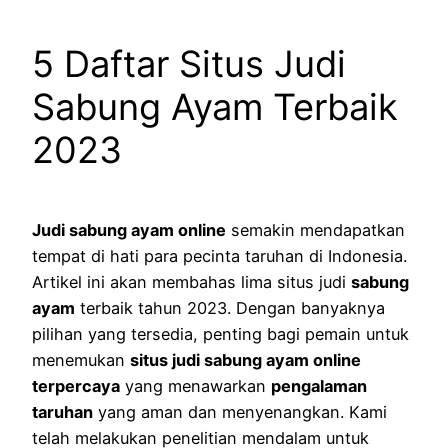
5 Daftar Situs Judi
Sabung Ayam Terbaik
2023
Judi sabung ayam online
semakin mendapatkan
tempat di hati para pecinta taruhan di Indonesia.
Artikel ini akan membahas lima situs judi
sabung
ayam
terbaik tahun 2023. Dengan banyaknya
pilihan yang tersedia, penting bagi pemain untuk
menemukan
situs judi sabung ayam online
terpercaya
yang menawarkan
pengalaman
taruhan
yang aman dan menyenangkan. Kami
telah melakukan penelitian mendalam untuk