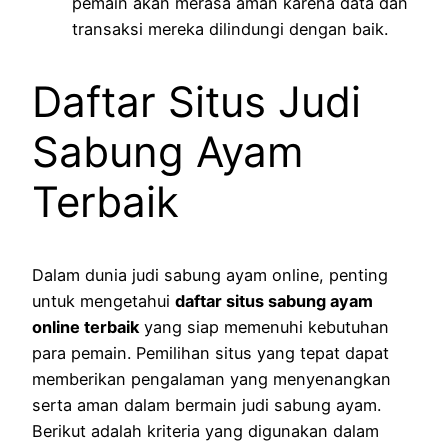
pemain akan merasa aman karena data dan
transaksi mereka dilindungi dengan baik.
Daftar Situs Judi
Sabung Ayam
Terbaik
Dalam dunia judi sabung ayam online, penting
untuk mengetahui
daftar situs sabung ayam
online terbaik
yang siap memenuhi kebutuhan
para pemain. Pemilihan situs yang tepat dapat
memberikan pengalaman yang menyenangkan
serta aman dalam bermain judi sabung ayam.
Berikut adalah kriteria yang digunakan dalam