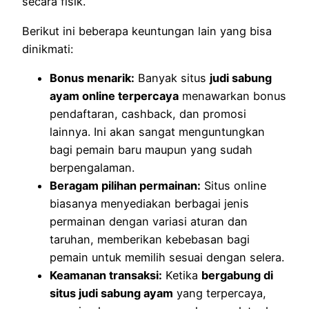
secara fisik.
Berikut ini beberapa keuntungan lain yang bisa
dinikmati:
Bonus menarik:
Banyak situs
judi sabung
ayam online terpercaya
menawarkan bonus
pendaftaran, cashback, dan promosi
lainnya. Ini akan sangat menguntungkan
bagi pemain baru maupun yang sudah
berpengalaman.
Beragam pilihan permainan:
Situs online
biasanya menyediakan berbagai jenis
permainan dengan variasi aturan dan
taruhan, memberikan kebebasan bagi
pemain untuk memilih sesuai dengan selera.
Keamanan transaksi:
Ketika
bergabung di
situs judi sabung ayam
yang terpercaya,