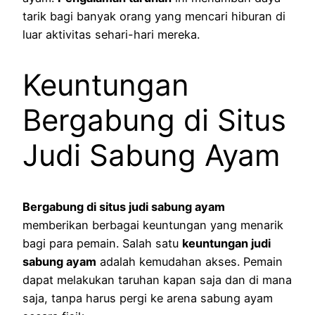
tarik bagi banyak orang yang mencari hiburan di
luar aktivitas sehari-hari mereka.
Keuntungan
Bergabung di Situs
Judi Sabung Ayam
Bergabung di situs judi sabung ayam
memberikan berbagai keuntungan yang menarik
bagi para pemain. Salah satu
keuntungan judi
sabung ayam
adalah kemudahan akses. Pemain
dapat melakukan taruhan kapan saja dan di mana
saja, tanpa harus pergi ke arena sabung ayam