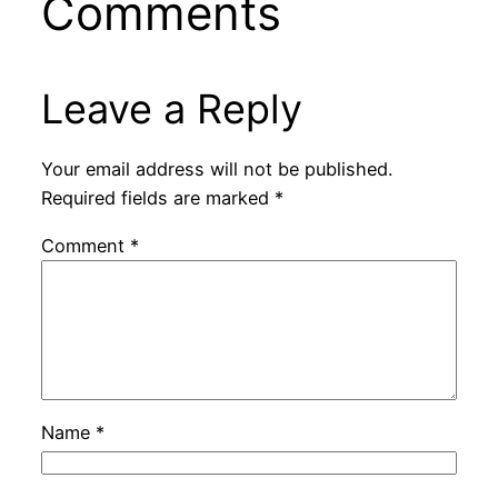
Comments
Leave a Reply
Your email address will not be published.
Required fields are marked
*
Comment
*
Name
*