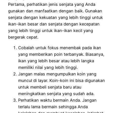
Pertama, perhatikan jenis senjata yang Anda
gunakan dan manfaatkan dengan baik. Gunakan
senjata dengan kekuatan yang lebih tinggi untuk
ikan-ikan besar dan senjata dengan kecepatan
yang lebih tinggi untuk ikan-ikan kecil yang
bergerak cepat.
Cobalah untuk fokus menembak pada ikan
yang memberikan poin terbanyak. Biasanya,
ikan yang lebih besar atau lebih langka
memiliki nilai yang lebih tinggi.
Jangan malas mengumpulkan koin yang
muncul di layar. Koin-koin ini bisa digunakan
untuk membeli senjata baru atau
meningkatkan senjata yang sudah ada.
Perhatikan waktu bermain Anda. Jangan
terlalu lama bermain sehingga Anda