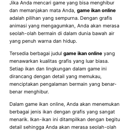
Jika Anda mencari game yang bisa menghibur
dan memanjakan mata Anda,
game ikan online
adalah pilihan yang sempurna. Dengan grafis
animasi yang mengagumkan, Anda akan merasa
seolah-olah bermain di dalam dunia bawah air
yang penuh warna dan hidup.
Tersedia berbagai judul
game ikan online
yang
menawarkan kualitas grafis yang luar biasa.
Setiap ikan dan lingkungan dalam game ini
dirancang dengan detail yang memukau,
menciptakan pengalaman bermain yang benar-
benar menghibur.
Dalam game ikan online, Anda akan menemukan
berbagai jenis ikan dengan grafis yang sangat
menarik. Ikan-ikan ini ditampilkan dengan begitu
detail sehingga Anda akan merasa seolah-olah