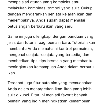
mempelajari aturan yang kompleks atau
melakukan kombinasi tombol yang sulit. Cukup
dengan mengarahkan senjata ke arah ikan dan
menembaknya, Anda sudah dapat memulai
petualangan berburu ikan yang seru.
Game ini juga dilengkapi dengan panduan yang
jelas dan tutorial bagi pemain baru. Tutorial akan
membantu Anda memahami kontrol permainan,
mengenal senjata-senjata yang tersedia, dan
memberikan tips-tips bermain yang membantu
meningkatkan kemampuan Anda dalam berburu
ikan.
Terdapat juga fitur auto aim yang memudahkan
Anda dalam menargetkan ikan-ikan yang lebih
sulit dikunci. Fitur ini menjadi favorit banyak
pemain yang ingin meningkatkan kemampuan