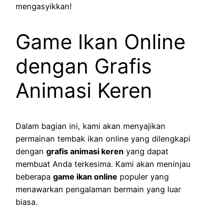
mengasyikkan!
Game Ikan Online
dengan Grafis
Animasi Keren
Dalam bagian ini, kami akan menyajikan
permainan tembak ikan online yang dilengkapi
dengan
grafis animasi keren
yang dapat
membuat Anda terkesima. Kami akan meninjau
beberapa
game ikan online
populer yang
menawarkan pengalaman bermain yang luar
biasa.