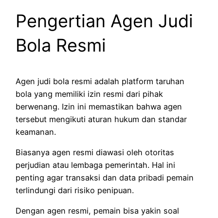
Pengertian Agen Judi
Bola Resmi
Agen judi bola resmi adalah platform taruhan
bola yang memiliki izin resmi dari pihak
berwenang. Izin ini memastikan bahwa agen
tersebut mengikuti aturan hukum dan standar
keamanan.
Biasanya agen resmi diawasi oleh otoritas
perjudian atau lembaga pemerintah. Hal ini
penting agar transaksi dan data pribadi pemain
terlindungi dari risiko penipuan.
Dengan agen resmi, pemain bisa yakin soal