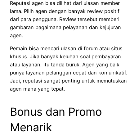
Reputasi agen bisa dilihat dari ulasan member
lama. Pilih agen dengan banyak review positif
dari para pengguna. Review tersebut memberi
gambaran bagaimana pelayanan dan kejujuran
agen.
Pemain bisa mencari ulasan di forum atau situs
khusus. Jika banyak keluhan soal pembayaran
atau layanan, itu tanda buruk. Agen yang baik
punya layanan pelanggan cepat dan komunikatif.
Jadi, reputasi sangat penting untuk memutuskan
agen mana yang tepat.
Bonus dan Promo
Menarik