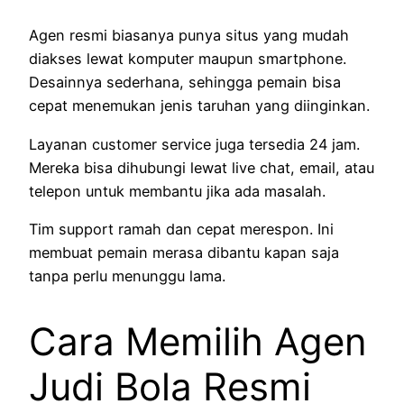
Agen resmi biasanya punya situs yang mudah
diakses lewat komputer maupun smartphone.
Desainnya sederhana, sehingga pemain bisa
cepat menemukan jenis taruhan yang diinginkan.
Layanan customer service juga tersedia 24 jam.
Mereka bisa dihubungi lewat live chat, email, atau
telepon untuk membantu jika ada masalah.
Tim support ramah dan cepat merespon. Ini
membuat pemain merasa dibantu kapan saja
tanpa perlu menunggu lama.
Cara Memilih Agen
Judi Bola Resmi