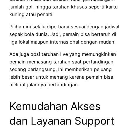
jumlah gol, hingga taruhan khusus seperti kartu
kuning atau penalti.
Pilihan ini selalu diperbarui sesuai dengan jadwal
sepak bola dunia. Jadi, pemain bisa bertaruh di
liga lokal maupun internasional dengan mudah.
Ada juga opsi taruhan live yang memungkinkan
pemain memasang taruhan saat pertandingan
sedang berlangsung. Ini memberikan peluang
lebih besar untuk menang karena pemain bisa
melihat jalannya pertandingan.
Kemudahan Akses
dan Layanan Support