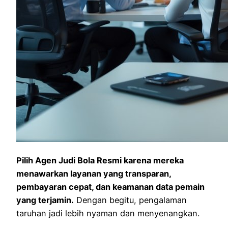
Pilih Agen Judi Bola Resmi karena mereka
menawarkan layanan yang transparan,
pembayaran cepat, dan keamanan data pemain
yang terjamin.
Dengan begitu, pengalaman
taruhan jadi lebih nyaman dan menyenangkan.