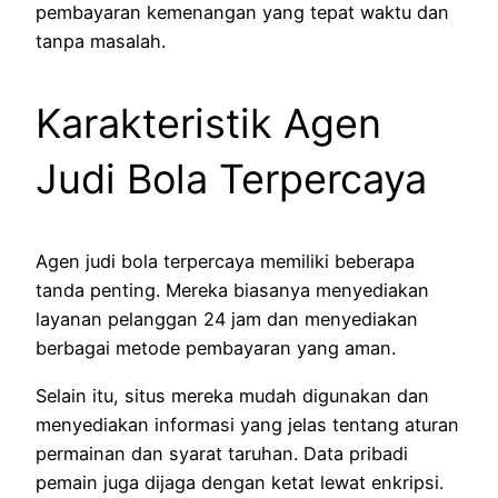
pembayaran kemenangan yang tepat waktu dan
tanpa masalah.
Karakteristik Agen
Judi Bola Terpercaya
Agen judi bola terpercaya memiliki beberapa
tanda penting. Mereka biasanya menyediakan
layanan pelanggan 24 jam dan menyediakan
berbagai metode pembayaran yang aman.
Selain itu, situs mereka mudah digunakan dan
menyediakan informasi yang jelas tentang aturan
permainan dan syarat taruhan. Data pribadi
pemain juga dijaga dengan ketat lewat enkripsi.