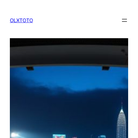
Skip
to
OLXTOTO
content