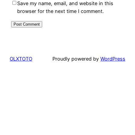
Save my name, email, and website in this
browser for the next time I comment.
OLXTOTO
Proudly powered by
WordPress