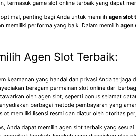
n, termasuk game slot online terbaik yang dapat m
optimal, penting bagi Anda untuk memilih
agen slot 
an memiliki performa yang baik. Dalam memilih
agen 
ilih Agen Slot Terbaik:
tem keamanan yang handal dan privasi Anda terjaga 
nyediakan beragam permainan slot online dari berba
tawarkan oleh agen slot, seperti bonus selamat data
menyediakan berbagai metode pembayaran yang aman 
ot memiliki lisensi resmi dan diatur oleh otoritas pe
, Anda dapat memilih agen slot terbaik yang sesuai 
 mengikuti langkah-langkah yang disediakan oleh pl