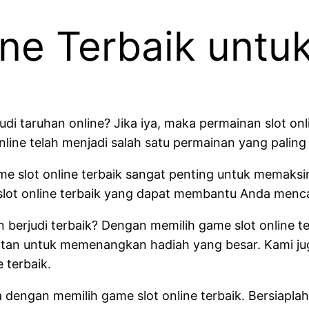
ne Terbaik untu
i taruhan online? Jika iya, maka permainan slot onli
online telah menjadi salah satu permainan yang pali
me slot online terbaik sangat penting untuk memak
lot online terbaik yang dapat membantu Anda mencap
berjudi terbaik? Dengan memilih game slot online t
tan untuk memenangkan hadiah yang besar. Kami j
 terbaik.
a dengan memilih game slot online terbaik. Bersiapl