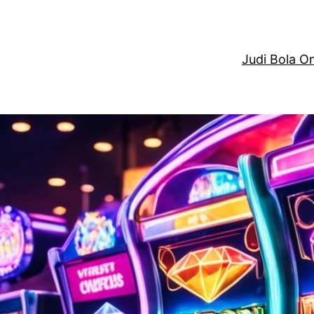
Judi Bola On