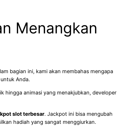
dan Menangkan
lam bagian ini, kami akan membahas mengapa
 untuk Anda.
ik hingga animasi yang menakjubkan, developer
kpot slot terbesar
. Jackpot ini bisa mengubah
lkan hadiah yang sangat menggiurkan.