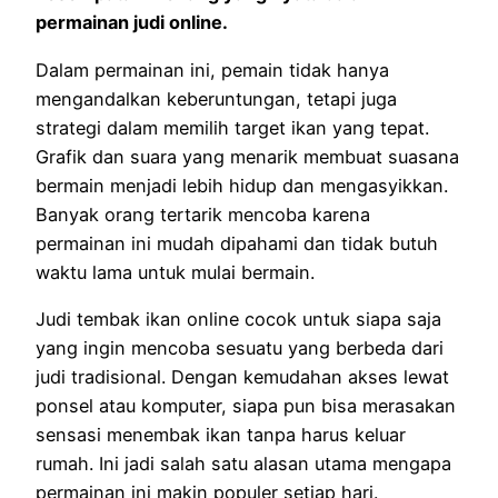
permainan judi online.
Dalam permainan ini, pemain tidak hanya
mengandalkan keberuntungan, tetapi juga
strategi dalam memilih target ikan yang tepat.
Grafik dan suara yang menarik membuat suasana
bermain menjadi lebih hidup dan mengasyikkan.
Banyak orang tertarik mencoba karena
permainan ini mudah dipahami dan tidak butuh
waktu lama untuk mulai bermain.
Judi tembak ikan online cocok untuk siapa saja
yang ingin mencoba sesuatu yang berbeda dari
judi tradisional. Dengan kemudahan akses lewat
ponsel atau komputer, siapa pun bisa merasakan
sensasi menembak ikan tanpa harus keluar
rumah. Ini jadi salah satu alasan utama mengapa
permainan ini makin populer setiap hari.