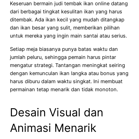
Keseruan bermain judi tembak ikan online datang
dari berbagai tingkat kesulitan ikan yang harus
ditembak. Ada ikan kecil yang mudah ditangkap
dan ikan besar yang sulit, memberikan pilihan
untuk mereka yang ingin main santai atau serius.
Setiap meja biasanya punya batas waktu dan
jumlah peluru, sehingga pemain harus pintar
mengatur strategi. Tantangan meningkat seiring
dengan kemunculan ikan langka atau bonus yang
harus diburu dalam waktu singkat. Ini membuat
permainan tetap menarik dan tidak monoton.
Desain Visual dan
Animasi Menarik