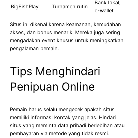
Bank lokal,
BigFishPlay
Turnamen rutin
e-wallet
Situs ini dikenal karena keamanan, kemudahan
akses, dan bonus menarik. Mereka juga sering
mengadakan event khusus untuk meningkatkan
pengalaman pemain.
Tips Menghindari
Penipuan Online
Pemain harus selalu mengecek apakah situs
memiliki informasi kontak yang jelas. Hindari
situs yang meminta data pribadi berlebihan atau
pembayaran via metode yang tidak resmi.