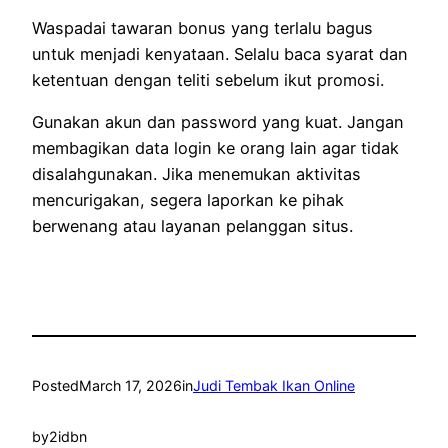
Waspadai tawaran bonus yang terlalu bagus
untuk menjadi kenyataan. Selalu baca syarat dan
ketentuan dengan teliti sebelum ikut promosi.
Gunakan akun dan password yang kuat. Jangan
membagikan data login ke orang lain agar tidak
disalahgunakan. Jika menemukan aktivitas
mencurigakan, segera laporkan ke pihak
berwenang atau layanan pelanggan situs.
Posted
March 17, 2026
in
Judi Tembak Ikan Online
by
2idbn