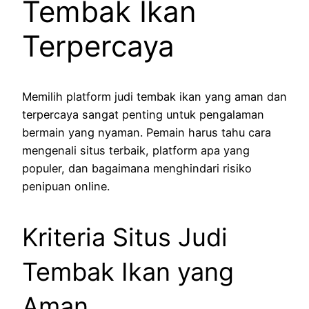
Tembak Ikan
Terpercaya
Memilih platform judi tembak ikan yang aman dan
terpercaya sangat penting untuk pengalaman
bermain yang nyaman. Pemain harus tahu cara
mengenali situs terbaik, platform apa yang
populer, dan bagaimana menghindari risiko
penipuan online.
Kriteria Situs Judi
Tembak Ikan yang
Aman