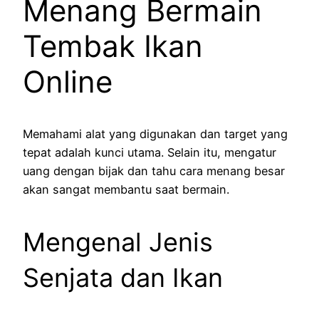
Menang Bermain
Tembak Ikan
Online
Memahami alat yang digunakan dan target yang
tepat adalah kunci utama. Selain itu, mengatur
uang dengan bijak dan tahu cara menang besar
akan sangat membantu saat bermain.
Mengenal Jenis
Senjata dan Ikan