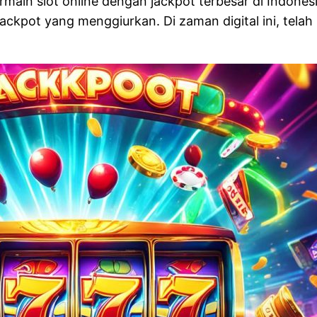
ain slot online dengan jackpot terbesar di Indonesia
ackpot yang menggiurkan. Di zaman digital ini, tela