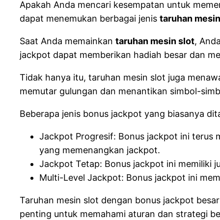
Apakah Anda mencari kesempatan untuk memen
dapat menemukan berbagai jenis
taruhan mesin
Saat Anda memainkan
taruhan mesin slot
, And
jackpot dapat memberikan hadiah besar dan me
Tidak hanya itu, taruhan mesin slot juga mena
memutar gulungan dan menantikan simbol-simb
Beberapa jenis bonus jackpot yang biasanya dit
Jackpot Progresif: Bonus jackpot ini teru
yang memenangkan jackpot.
Jackpot Tetap: Bonus jackpot ini memiliki 
Multi-Level Jackpot: Bonus jackpot ini mem
Taruhan mesin slot dengan bonus jackpot bes
penting untuk memahami aturan dan strategi 