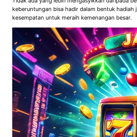
Tidak ada yang lebih mengasyikkan daripada berm
keberuntungan bisa hadir dalam bentuk hadiah j
kesempatan untuk meraih kemenangan besar.