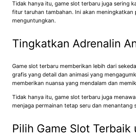
Tidak hanya itu, game slot terbaru juga sering 
fitur taruhan tambahan. Ini akan meningkatka
menguntungkan.
Tingkatkan Adrenalin A
Game slot terbaru memberikan lebih dari seke
grafis yang detail dan animasi yang mengagumk
memberikan nuansa yang mendalam dan memika
Tidak hanya itu, game slot terbaru juga menawar
menjaga permainan tetap seru dan menantang 
Pilih Game Slot Terbai