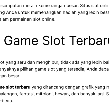
sempatan meraih kemenangan besar. Situs slot onlin
ng Anda untuk memenangkan hadiah yang lebih bes
lam permainan slot online.
 Game Slot Terbar
ot yang seru dan menghibur, tidak ada yang lebih b
n banyaknya pilihan game slot yang tersedia, Anda d
an besar.
e slot terbaru
yang dirancang dengan grafik yang men
langan, fantasi, mitologi, hewan, dan banyak lagi.
-beda.