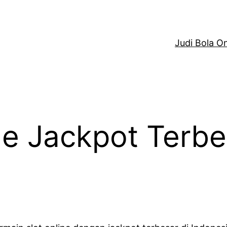
Judi Bola On
ne Jackpot Terbe