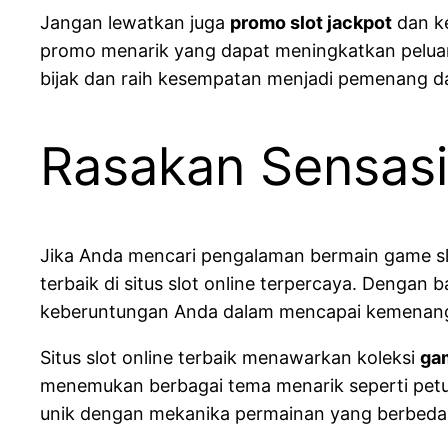
Jangan lewatkan juga
promo slot jackpot
dan ke
promo menarik yang dapat meningkatkan pelua
bijak dan raih kesempatan menjadi pemenang da
Rasakan Sensasi
Jika Anda mencari pengalaman bermain game sl
terbaik di situs slot online terpercaya. Denga
keberuntungan Anda dalam mencapai kemenang
Situs slot online terbaik menawarkan koleksi
gam
menemukan berbagai tema menarik seperti petua
unik dengan mekanika permainan yang berbeda