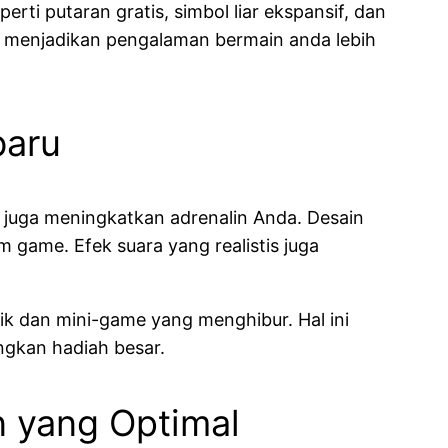
rti putaran gratis, simbol liar ekspansif, dan
 menjadikan pengalaman bermain anda lebih
baru
juga meningkatkan adrenalin Anda. Desain
game. Efek suara yang realistis juga
rik dan mini-game yang menghibur. Hal ini
gkan hadiah besar.
n yang Optimal