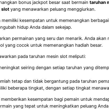
angkan bonus jackpot besar saat bermain
taruhan 
 slot
yang menawarkan peluang menggiurkan.
a memiliki kesempatan untuk memenangkan berbagai 
ngubah hidup Anda dalam sekejap.
warkan permainan yang seru dan menarik. Anda akan
ol yang cocok untuk memenangkan hadiah besar.
awarkan pada taruhan mesin slot meliputi:
s meningkat seiring dengan setiap taruhan yang dite
jumlah tetap dan tidak bergantung pada taruhan pema
iliki beberapa tingkat, dengan setiap tingkat menawa
ar memberikan kesempatan bagi pemain untuk menda
bermain yang tepat untuk meningkatkan peluang And