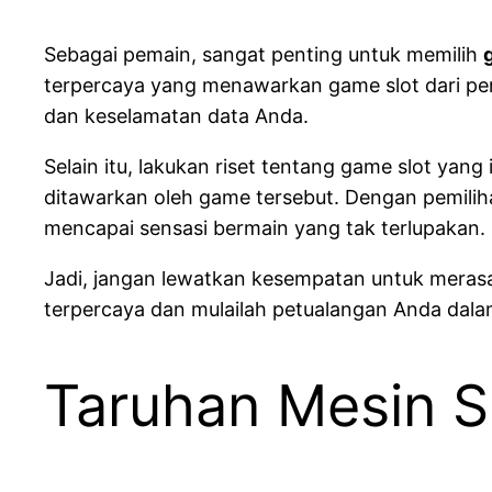
Sebagai pemain, sangat penting untuk memilih
terpercaya yang menawarkan game slot dari peny
dan keselamatan data Anda.
Selain itu, lakukan riset tentang game slot yang
ditawarkan oleh game tersebut. Dengan pemil
mencapai sensasi bermain yang tak terlupakan.
Jadi, jangan lewatkan kesempatan untuk merasak
terpercaya dan mulailah petualangan Anda dal
Taruhan Mesin S