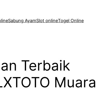
line
Sabung Ayam
Slot online
Togel Online
an Terbaik
 OLXTOTO Muara