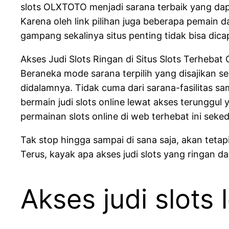
slots OLXTOTO menjadi sarana terbaik yang d
Karena oleh link pilihan juga beberapa pemain d
gampang sekalinya situs penting tidak bisa dica
Akses Judi Slots Ringan di Situs Slots Terheba
Beraneka mode sarana terpilih yang disajikan s
didalamnya. Tidak cuma dari sarana-fasilitas sa
bermain judi slots online lewat akses terunggu
permainan slots online di web terhebat ini sek
Tak stop hingga sampai di sana saja, akan tet
Terus, kayak apa akses judi slots yang ringan 
Akses judi slot