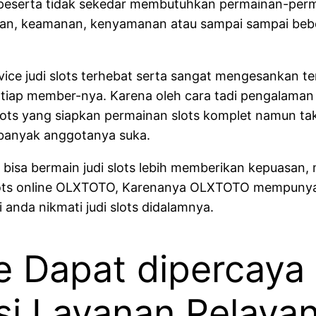
eserta tidak sekedar membutuhkan permainan-permain
asan, keamanan, kenyamanan atau sampai sampai beb
vice judi slots terhebat serta sangat mengesankan
tiap member-nya. Karena oleh cara tadi pengalaman di
ots yang siapkan permainan slots komplet namun tak 
n banyak anggotanya suka.
i bisa bermain judi slots lebih memberikan kepuasa
slots online OLXTOTO, Karenanya OLXTOTO mempunyai 
 anda nikmati judi slots didalamnya.
ine Dapat diperca
i Layanan Pelayan