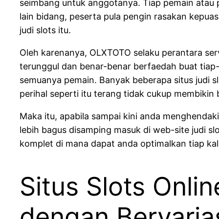
seimbang untuk anggotanya. Tiap pemain atau p
lain bidang, peserta pula pengin rasakan kepu
judi slots itu.
Oleh karenanya, OLXTOTO selaku perantara ser
terunggul dan benar-benar berfaedah buat tiap-
semuanya pemain. Banyak beberapa situs judi sl
perihal seperti itu terang tidak cukup membiki
Maka itu, apabila sampai kini anda menghendak
lebih bagus disamping masuk di web-site judi 
komplet di mana dapat anda optimalkan tiap kali
Situs Slots Onl
dengan Bervarias