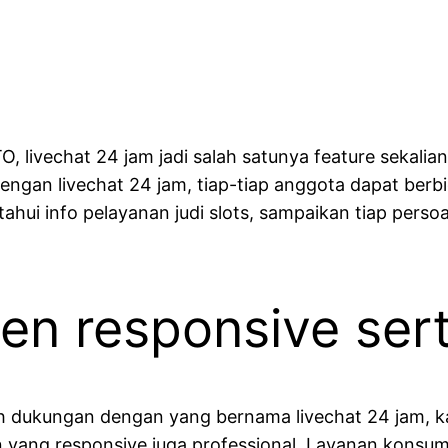
O, livechat 24 jam jadi salah satunya feature sekali
dengan livechat 24 jam, tiap-tiap anggota dapat ber
i info pelayanan judi slots, sampaikan tiap persoal
n responsive sert
h dukungan dengan yang bernama livechat 24 jam, kare
 yang responsive juga professional. Layanan konsu