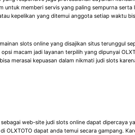
m untuk memberi servis yang paling sempurna serta l
tau kepelikan yang ditemui anggota setiap waktu bisa
rmainan slots online yang disajikan situs terunggul s
psi macam jadi layanan terpilih yang dipunyai OLXT
 bisa merasai kepuasan dalam nikmati judi slots kar
ebagai web-site judi slots online dapat dipercaya yait
pi di OLXTOTO dapat anda temui secara gampang. Kare