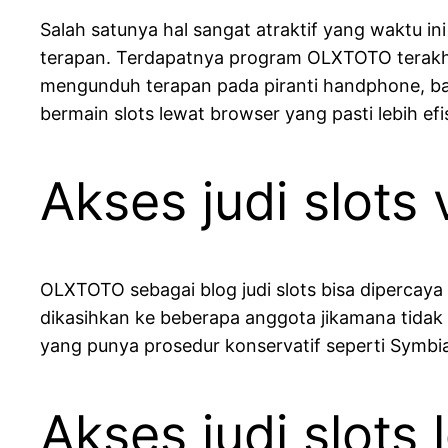
Salah satunya hal sangat atraktif yang waktu ini
terapan. Terdapatnya program OLXTOTO terakhir
mengunduh terapan pada piranti handphone, ba
bermain slots lewat browser yang pasti lebih e
Akses judi slots
OLXTOTO sebagai blog judi slots bisa dipercaya d
dikasihkan ke beberapa anggota jikamana tidak
yang punya prosedur konservatif seperti Symbi
Akses judi slot