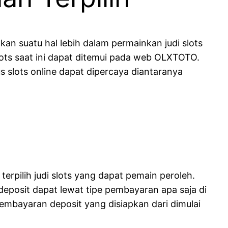
kan suatu hal lebih dalam permainkan judi slots
slots saat ini dapat ditemui pada web OLXTOTO.
 slots online dapat dipercaya diantaranya
rpilih judi slots yang dapat pemain peroleh.
deposit dapat lewat tipe pembayaran apa saja di
pembayaran deposit yang disiapkan dari dimulai