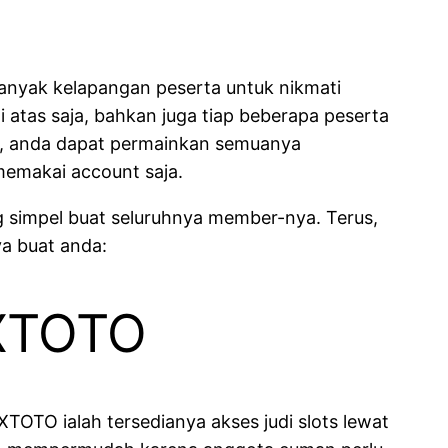
anyak kelapangan peserta untuk nikmati
i atas saja, bahkan juga tiap beberapa peserta
toh, anda dapat permainkan semuanya
memakai account saja.
ng simpel buat seluruhnya member-nya. Terus,
ya buat anda:
LXTOTO
LXTOTO ialah tersedianya akses judi slots lewat