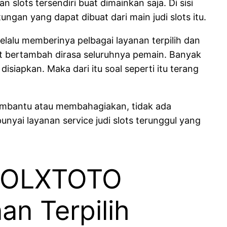
ots tersendiri buat dimainkan saja. Di sisi
an yang dapat dibuat dari main judi slots itu.
lalu memberinya pelbagai layanan terpilih dan
at bertambah dirasa seluruhnya pemain. Banyak
isiapkan. Maka dari itu soal seperti itu terang
membantu atau membahagiakan, tidak ada
nyai layanan service judi slots terunggul yang
ya OLXTOTO
an Terpilih