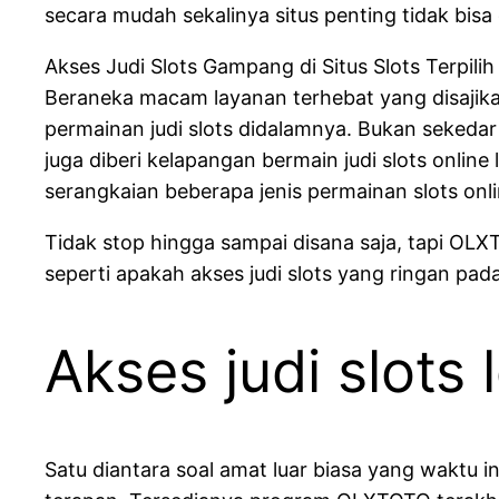
secara mudah sekalinya situs penting tidak bisa 
Akses Judi Slots Gampang di Situs Slots Terpil
Beraneka macam layanan terhebat yang disajika
permainan judi slots didalamnya. Bukan sekedar 
juga diberi kelapangan bermain judi slots onli
serangkaian beberapa jenis permainan slots onl
Tidak stop hingga sampai disana saja, tapi OLX
seperti apakah akses judi slots yang ringan pad
Akses judi slot
Satu diantara soal amat luar biasa yang waktu ini