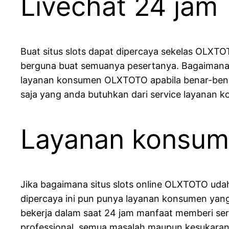
Livechat 24 jam
Buat situs slots dapat dipercaya sekelas OLXTOT
berguna buat semuanya pesertanya. Bagaimana t
layanan konsumen OLXTOTO apabila benar-benar 
saja yang anda butuhkan dari service layanan 
Layanan konsume
Jika bagaimana situs slots online OLXTOTO udah
dipercaya ini pun punya layanan konsumen yang
bekerja dalam saat 24 jam manfaat memberi ser
professional, semua masalah maupun kesukaran y