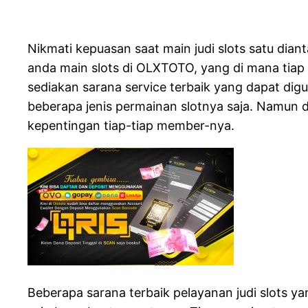
Nikmati kepuasan saat main judi slots satu dian
anda main slots di OLXTOTO, yang di mana tiap 
sediakan sarana service terbaik yang dapat dig
beberapa jenis permainan slotnya saja. Namun 
kepentingan tiap-tiap member-nya.
Beberapa sarana terbaik pelayanan judi slots ya