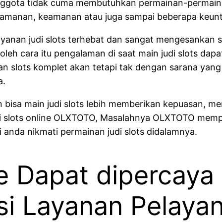
ggota tidak cuma membutuhkan permainan-permainan sl
amanan, keamanan atau juga sampai beberapa keuntung
yanan judi slots terhebat dan sangat mengesankan se
leh cara itu pengalaman di saat main judi slots dap
n slots komplet akan tetapi tak dengan sarana yang d
a.
an bisa main judi slots lebih memberikan kepuasan, 
judi slots online OLXTOTO, Masalahnya OLXTOTO mempu
 anda nikmati permainan judi slots didalamnya.
ine Dapat diperca
i Layanan Pelayan