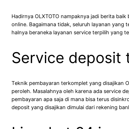
Hadirnya OLXTOTO nampaknya jadi berita baik b
online. Bagaimana tidak, seluruh layanan yang 
halnya beraneka layanan service terpilih yang 
Service deposit 
Teknik pembayaran terkomplet yang disajikan O
peroleh. Masalahnya oleh karena ada service de
pembayaran apa saja di mana bisa terus disink
deposit yang disajikan dimulai dari rekening ba