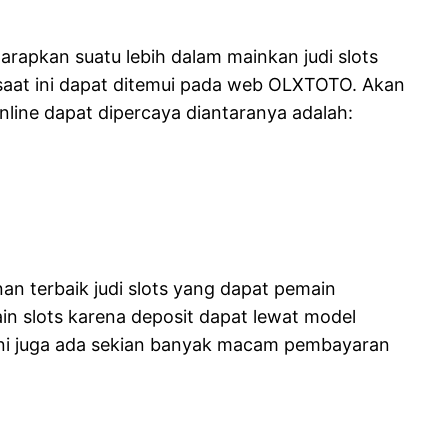
rapkan suatu lebih dalam mainkan judi slots
s saat ini dapat ditemui pada web OLXTOTO. Akan
nline dapat dipercaya diantaranya adalah:
n terbaik judi slots yang dapat pemain
in slots karena deposit dapat lewat model
 ini juga ada sekian banyak macam pembayaran