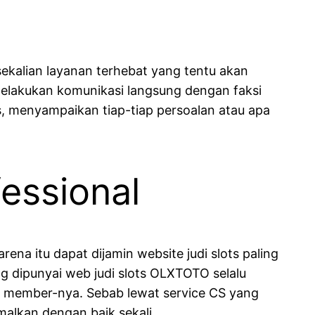
 sekalian layanan terhebat yang tentu akan
melakukan komunikasi langsung dengan faksi
, menyampaikan tiap-tiap persoalan atau apa
essional
na itu dapat dijamin website judi slots paling
 dipunyai web judi slots OLXTOTO selalu
t member-nya. Sebab lewat service CS yang
malkan dengan baik sekali.