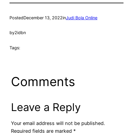
Posted
December 13, 2022
in
Judi Bola Online
by
2idbn
Tags:
Comments
Leave a Reply
Your email address will not be published.
Required fields are marked
*