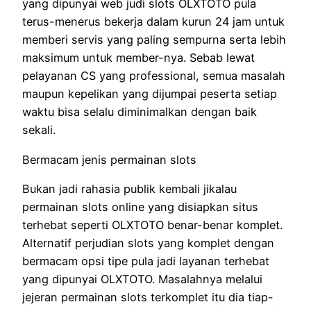
yang dipunyai web judi slots OLXTOTO pula
terus-menerus bekerja dalam kurun 24 jam untuk
memberi servis yang paling sempurna serta lebih
maksimum untuk member-nya. Sebab lewat
pelayanan CS yang professional, semua masalah
maupun kepelikan yang dijumpai peserta setiap
waktu bisa selalu diminimalkan dengan baik
sekali.
Bermacam jenis permainan slots
Bukan jadi rahasia publik kembali jikalau
permainan slots online yang disiapkan situs
terhebat seperti OLXTOTO benar-benar komplet.
Alternatif perjudian slots yang komplet dengan
bermacam opsi tipe pula jadi layanan terhebat
yang dipunyai OLXTOTO. Masalahnya melalui
jejeran permainan slots terkomplet itu dia tiap-