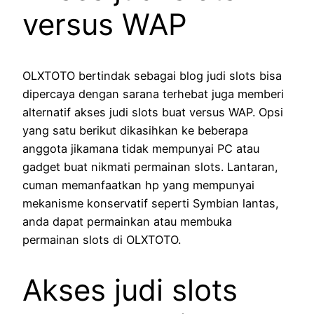
versus WAP
OLXTOTO bertindak sebagai blog judi slots bisa
dipercaya dengan sarana terhebat juga memberi
alternatif akses judi slots buat versus WAP. Opsi
yang satu berikut dikasihkan ke beberapa
anggota jikamana tidak mempunyai PC atau
gadget buat nikmati permainan slots. Lantaran,
cuman memanfaatkan hp yang mempunyai
mekanisme konservatif seperti Symbian lantas,
anda dapat permainkan atau membuka
permainan slots di OLXTOTO.
Akses judi slots