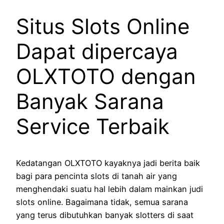
Situs Slots Online
Dapat dipercaya
OLXTOTO dengan
Banyak Sarana
Service Terbaik
Kedatangan OLXTOTO kayaknya jadi berita baik
bagi para pencinta slots di tanah air yang
menghendaki suatu hal lebih dalam mainkan judi
slots online. Bagaimana tidak, semua sarana
yang terus dibutuhkan banyak slotters di saat