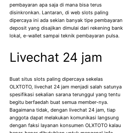
pembayaran apa saja di mana bisa terus
disinkronkan. Lantaran, di web slots paling
dipercaya ini ada sekian banyak tipe pembayaran
deposit yang disajikan dimulai dari rekening bank
lokal, e-wallet sampai teknik pembayaran pulsa.
Livechat 24 jam
Buat situs slots paling dipercaya sekelas
OLXTOTO, livechat 24 jam menjadi salah satunya
spesifikasi sekalian sarana terunggul yang tentu
begitu berfaedah buat semua member-nya.
Bagaimana tidak, dengan livechat 24 jam, tiap
anggota dapat melakukan komunikasi langsung
dengan faksi layanan konsumen OLXTOTO kalau
benar-benar dibutuhkan untuk mengenal info