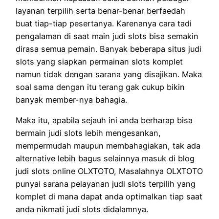
layanan terpilih serta benar-benar berfaedah
buat tiap-tiap pesertanya. Karenanya cara tadi
pengalaman di saat main judi slots bisa semakin
dirasa semua pemain. Banyak beberapa situs judi
slots yang siapkan permainan slots komplet
namun tidak dengan sarana yang disajikan. Maka
soal sama dengan itu terang gak cukup bikin
banyak member-nya bahagia.
Maka itu, apabila sejauh ini anda berharap bisa
bermain judi slots lebih mengesankan,
mempermudah maupun membahagiakan, tak ada
alternative lebih bagus selainnya masuk di blog
judi slots online OLXTOTO, Masalahnya OLXTOTO
punyai sarana pelayanan judi slots terpilih yang
komplet di mana dapat anda optimalkan tiap saat
anda nikmati judi slots didalamnya.