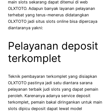
main slots sekarang dapat ditemui di web
OLXTOTO. Adapun banyak layanan pelayanan
terhebat yang terus-menerus didatangkan
OLXTOTO jadi situs slots online bisa dipercaya
diantaranya yakni:
Pelayanan deposit
terkomplet
Teknik pembayaran terkomplet yang disiapkan
OLXTOTO pastinya jadi satu diantara sarana
pelayanan terbaik judi slots yang dapat pemain
peroleh. Karenanya adanya service deposit
terkomplet, pemain bakal diringankan untuk main
slots dipicu deposit dapat lewat model