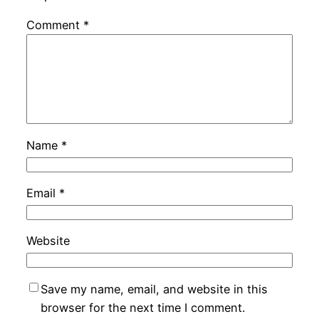
Comment
*
Name
*
Email
*
Website
Save my name, email, and website in this
browser for the next time I comment.