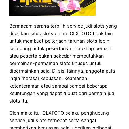
Bermacam sarana terpilih service judi slots yang
disajikan situs slots online OLXTOTO tidak lain
untuk membuat pekerjaan taruhan slots lebih
seimbang untuk pesertanya. Tiap-tiap pemain
atau peserta bukan sekedar membutuhkan
permainan-permainan slots khusus untuk
dipermainkan saja. Di sisi lainnya, anggota pula
ingin merasai kepuasan, keamanan,
ketenteraman atau sampai sampai beberapa
keuntungan yang dapat dibuat dari bermain judi
slots itu.
Oleh maka itu, OLXTOTO selaku penghubung
service judi slots terhebat serta sangat
memberikan kepuasan selalu berikan pelbagai