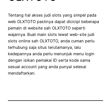
Tentang hal akses judi slots yang simpel pada
web OLXTOTO pastinya dapat dicicipi beberapa
pemain di website sah OLXTOTO seperti
wajarnya. Buat main slots lewat web-site judi
slots online sah OLXTOTO, anda cuman perlu
terhubung saja situs terutamanya, lalu
kedepannya anda perlu menunjuk menu login
dengan isikan pemakai ID serta kode sama
sesuai account yang anda punyai selesai
mendaftarkan.