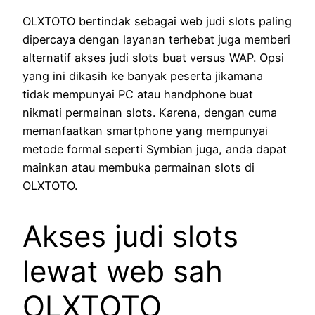
OLXTOTO bertindak sebagai web judi slots paling
dipercaya dengan layanan terhebat juga memberi
alternatif akses judi slots buat versus WAP. Opsi
yang ini dikasih ke banyak peserta jikamana
tidak mempunyai PC atau handphone buat
nikmati permainan slots. Karena, dengan cuma
memanfaatkan smartphone yang mempunyai
metode formal seperti Symbian juga, anda dapat
mainkan atau membuka permainan slots di
OLXTOTO.
Akses judi slots
lewat web sah
OLXTOTO