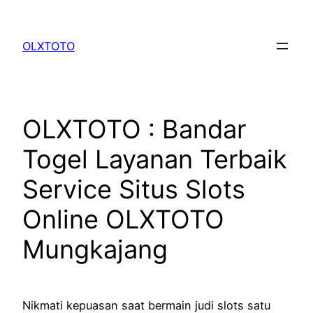
Skip
to
OLXTOTO
content
OLXTOTO : Bandar
Togel Layanan Terbaik
Service Situs Slots
Online OLXTOTO
Mungkajang
Nikmati kepuasan saat bermain judi slots satu