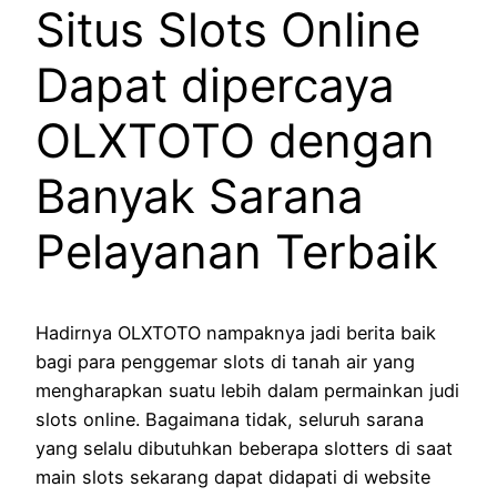
Situs Slots Online
Dapat dipercaya
OLXTOTO dengan
Banyak Sarana
Pelayanan Terbaik
Hadirnya OLXTOTO nampaknya jadi berita baik
bagi para penggemar slots di tanah air yang
mengharapkan suatu lebih dalam permainkan judi
slots online. Bagaimana tidak, seluruh sarana
yang selalu dibutuhkan beberapa slotters di saat
main slots sekarang dapat didapati di website