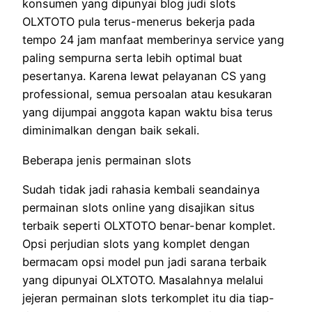
konsumen yang dipunyai blog judi slots
OLXTOTO pula terus-menerus bekerja pada
tempo 24 jam manfaat memberinya service yang
paling sempurna serta lebih optimal buat
pesertanya. Karena lewat pelayanan CS yang
professional, semua persoalan atau kesukaran
yang dijumpai anggota kapan waktu bisa terus
diminimalkan dengan baik sekali.
Beberapa jenis permainan slots
Sudah tidak jadi rahasia kembali seandainya
permainan slots online yang disajikan situs
terbaik seperti OLXTOTO benar-benar komplet.
Opsi perjudian slots yang komplet dengan
bermacam opsi model pun jadi sarana terbaik
yang dipunyai OLXTOTO. Masalahnya melalui
jejeran permainan slots terkomplet itu dia tiap-