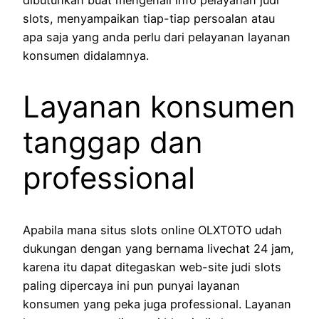
slots, menyampaikan tiap-tiap persoalan atau
apa saja yang anda perlu dari pelayanan layanan
konsumen didalamnya.
Layanan konsumen
tanggap dan
professional
Apabila mana situs slots online OLXTOTO udah
dukungan dengan yang bernama livechat 24 jam,
karena itu dapat ditegaskan web-site judi slots
paling dipercaya ini pun punyai layanan
konsumen yang peka juga professional. Layanan