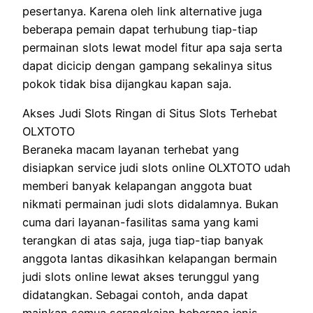
pesertanya. Karena oleh link alternative juga
beberapa pemain dapat terhubung tiap-tiap
permainan slots lewat model fitur apa saja serta
dapat dicicip dengan gampang sekalinya situs
pokok tidak bisa dijangkau kapan saja.
Akses Judi Slots Ringan di Situs Slots Terhebat
OLXTOTO
Beraneka macam layanan terhebat yang
disiapkan service judi slots online OLXTOTO udah
memberi banyak kelapangan anggota buat
nikmati permainan judi slots didalamnya. Bukan
cuma dari layanan-fasilitas sama yang kami
terangkan di atas saja, juga tiap-tiap banyak
anggota lantas dikasihkan kelapangan bermain
judi slots online lewat akses terunggul yang
didatangkan. Sebagai contoh, anda dapat
mainkan semua serangkaian beberapa jenis