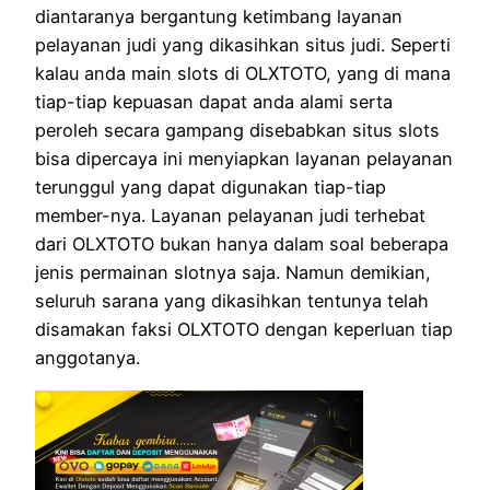
diantaranya bergantung ketimbang layanan
pelayanan judi yang dikasihkan situs judi. Seperti
kalau anda main slots di OLXTOTO, yang di mana
tiap-tiap kepuasan dapat anda alami serta
peroleh secara gampang disebabkan situs slots
bisa dipercaya ini menyiapkan layanan pelayanan
terunggul yang dapat digunakan tiap-tiap
member-nya. Layanan pelayanan judi terhebat
dari OLXTOTO bukan hanya dalam soal beberapa
jenis permainan slotnya saja. Namun demikian,
seluruh sarana yang dikasihkan tentunya telah
disamakan faksi OLXTOTO dengan keperluan tiap
anggotanya.