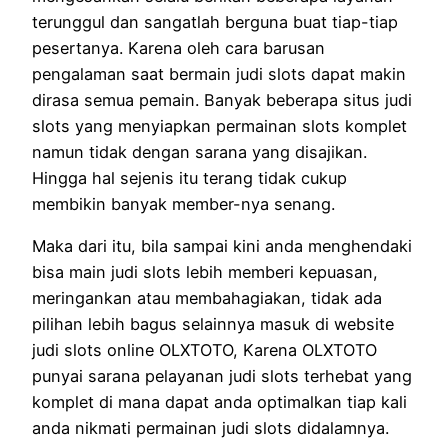
terunggul dan sangatlah berguna buat tiap-tiap
pesertanya. Karena oleh cara barusan
pengalaman saat bermain judi slots dapat makin
dirasa semua pemain. Banyak beberapa situs judi
slots yang menyiapkan permainan slots komplet
namun tidak dengan sarana yang disajikan.
Hingga hal sejenis itu terang tidak cukup
membikin banyak member-nya senang.
Maka dari itu, bila sampai kini anda menghendaki
bisa main judi slots lebih memberi kepuasan,
meringankan atau membahagiakan, tidak ada
pilihan lebih bagus selainnya masuk di website
judi slots online OLXTOTO, Karena OLXTOTO
punyai sarana pelayanan judi slots terhebat yang
komplet di mana dapat anda optimalkan tiap kali
anda nikmati permainan judi slots didalamnya.