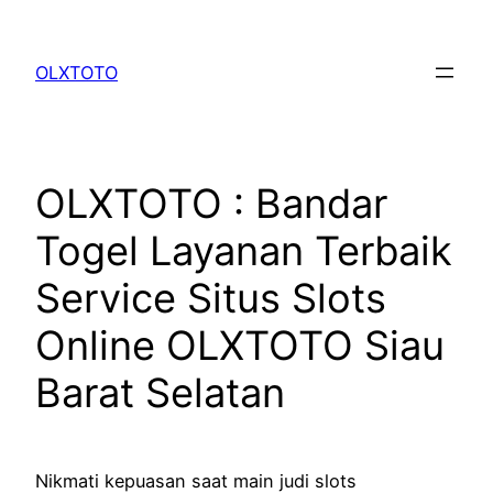
Skip
to
OLXTOTO
content
OLXTOTO : Bandar
Togel Layanan Terbaik
Service Situs Slots
Online OLXTOTO Siau
Barat Selatan
Nikmati kepuasan saat main judi slots