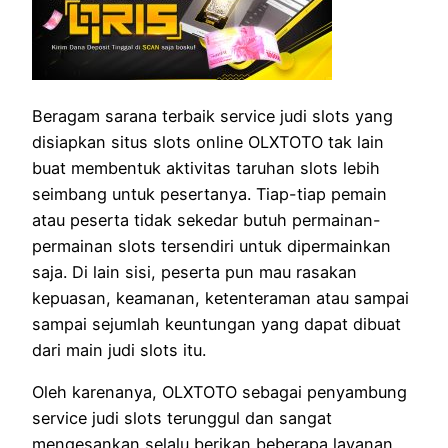
Beragam sarana terbaik service judi slots yang
disiapkan situs slots online OLXTOTO tak lain
buat membentuk aktivitas taruhan slots lebih
seimbang untuk pesertanya. Tiap-tiap pemain
atau peserta tidak sekedar butuh permainan-
permainan slots tersendiri untuk dipermainkan
saja. Di lain sisi, peserta pun mau rasakan
kepuasan, keamanan, ketenteraman atau sampai
sampai sejumlah keuntungan yang dapat dibuat
dari main judi slots itu.
Oleh karenanya, OLXTOTO sebagai penyambung
service judi slots terunggul dan sangat
mengesankan selalu berikan beberapa layanan