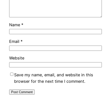
Name
*
Email
*
Website
Save my name, email, and website in this
browser for the next time I comment.