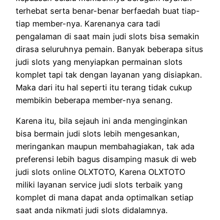
terhebat serta benar-benar berfaedah buat tiap-
tiap member-nya. Karenanya cara tadi
pengalaman di saat main judi slots bisa semakin
dirasa seluruhnya pemain. Banyak beberapa situs
judi slots yang menyiapkan permainan slots
komplet tapi tak dengan layanan yang disiapkan.
Maka dari itu hal seperti itu terang tidak cukup
membikin beberapa member-nya senang.
Karena itu, bila sejauh ini anda menginginkan
bisa bermain judi slots lebih mengesankan,
meringankan maupun membahagiakan, tak ada
preferensi lebih bagus disamping masuk di web
judi slots online OLXTOTO, Karena OLXTOTO
miliki layanan service judi slots terbaik yang
komplet di mana dapat anda optimalkan setiap
saat anda nikmati judi slots didalamnya.