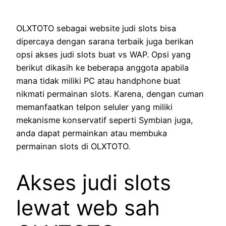
OLXTOTO sebagai website judi slots bisa
dipercaya dengan sarana terbaik juga berikan
opsi akses judi slots buat vs WAP. Opsi yang
berikut dikasih ke beberapa anggota apabila
mana tidak miliki PC atau handphone buat
nikmati permainan slots. Karena, dengan cuman
memanfaatkan telpon seluler yang miliki
mekanisme konservatif seperti Symbian juga,
anda dapat permainkan atau membuka
permainan slots di OLXTOTO.
Akses judi slots
lewat web sah