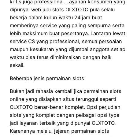
kritis juga professional. Layanan konsumen yang
dipunyai web judi slots OLXTOTO pula selalu
bekerja dalam kurun waktu 24 jam buat
memberinya service yang paling sempurna serta
lebih maksimum buat pesertanya. Lantaran lewat
service CS yang professional, semua persoalan
maupun kesukaran yang dijumpai anggota setiap
waktu bisa terus diminimalkan dengan baik
sekali.
Beberapa jenis permainan slots
Bukan jadi rahasia kembali jika permainan slots
online yang disiapkan situs terunggul seperti
OLXTOTO benar-benar komplet. Opsi perjudian
slots yang komplet dengan pelbagai opsi type
jadi layanan terbaik yang dipunyai OLXTOTO.
Karenanya melalui jejeran permainan slots