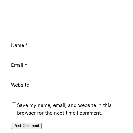
Name
*
Email
*
Website
Save my name, email, and website in this
browser for the next time I comment.