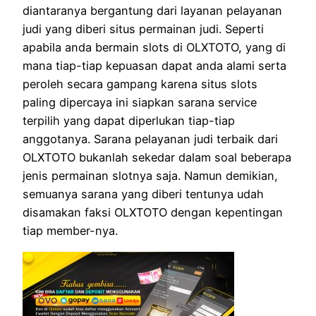
diantaranya bergantung dari layanan pelayanan
judi yang diberi situs permainan judi. Seperti
apabila anda bermain slots di OLXTOTO, yang di
mana tiap-tiap kepuasan dapat anda alami serta
peroleh secara gampang karena situs slots
paling dipercaya ini siapkan sarana service
terpilih yang dapat diperlukan tiap-tiap
anggotanya. Sarana pelayanan judi terbaik dari
OLXTOTO bukanlah sekedar dalam soal beberapa
jenis permainan slotnya saja. Namun demikian,
semuanya sarana yang diberi tentunya udah
disamakan faksi OLXTOTO dengan kepentingan
tiap member-nya.