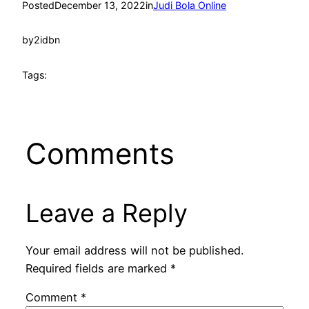
Posted
December 13, 2022
in
Judi Bola Online
by
2idbn
Tags:
Comments
Leave a Reply
Your email address will not be published.
Required fields are marked
*
Comment
*