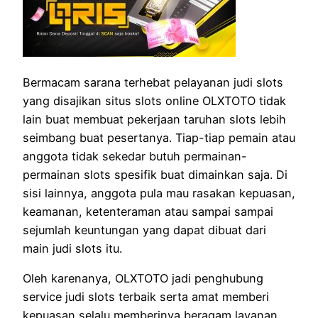
Bermacam sarana terhebat pelayanan judi slots
yang disajikan situs slots online OLXTOTO tidak
lain buat membuat pekerjaan taruhan slots lebih
seimbang buat pesertanya. Tiap-tiap pemain atau
anggota tidak sekedar butuh permainan-
permainan slots spesifik buat dimainkan saja. Di
sisi lainnya, anggota pula mau rasakan kepuasan,
keamanan, ketenteraman atau sampai sampai
sejumlah keuntungan yang dapat dibuat dari
main judi slots itu.
Oleh karenanya, OLXTOTO jadi penghubung
service judi slots terbaik serta amat memberi
kepuasan selalu memberinya beragam layanan