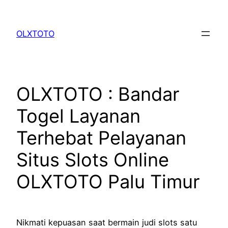
Skip
to
OLXTOTO
content
OLXTOTO : Bandar
Togel Layanan
Terhebat Pelayanan
Situs Slots Online
OLXTOTO Palu Timur
Nikmati kepuasan saat bermain judi slots satu