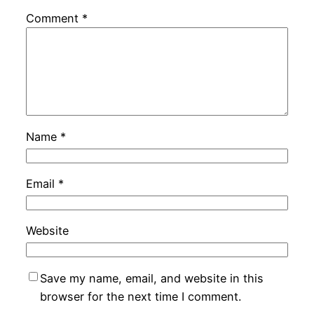
Comment
*
Name
*
Email
*
Website
Save my name, email, and website in this
browser for the next time I comment.