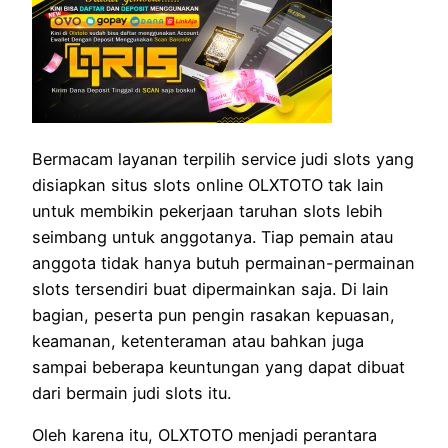
Bermacam layanan terpilih service judi slots yang
disiapkan situs slots online OLXTOTO tak lain
untuk membikin pekerjaan taruhan slots lebih
seimbang untuk anggotanya. Tiap pemain atau
anggota tidak hanya butuh permainan-permainan
slots tersendiri buat dipermainkan saja. Di lain
bagian, peserta pun pengin rasakan kepuasan,
keamanan, ketenteraman atau bahkan juga
sampai beberapa keuntungan yang dapat dibuat
dari bermain judi slots itu.
Oleh karena itu, OLXTOTO menjadi perantara