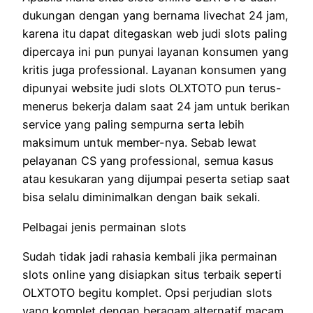
dukungan dengan yang bernama livechat 24 jam,
karena itu dapat ditegaskan web judi slots paling
dipercaya ini pun punyai layanan konsumen yang
kritis juga professional. Layanan konsumen yang
dipunyai website judi slots OLXTOTO pun terus-
menerus bekerja dalam saat 24 jam untuk berikan
service yang paling sempurna serta lebih
maksimum untuk member-nya. Sebab lewat
pelayanan CS yang professional, semua kasus
atau kesukaran yang dijumpai peserta setiap saat
bisa selalu diminimalkan dengan baik sekali.
Pelbagai jenis permainan slots
Sudah tidak jadi rahasia kembali jika permainan
slots online yang disiapkan situs terbaik seperti
OLXTOTO begitu komplet. Opsi perjudian slots
yang komplet dengan beragam alternatif macam