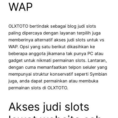
WAP
OLXTOTO bertindak sebagai blog judi slots
paling dipercaya dengan layanan terpilih juga
memberinya alternatif akses judi slots untuk vs
WAP. Opsi yang satu berikut dikasihkan ke
beberapa anggota jikamana tak punya PC atau
gadget untuk nikmati permainan slots. Lantaran,
dengan cuma memanfaatkan telpon seluler yang
mempunyai struktur konservatif seperti Symbian
juga, anda dapat permainkan atau membuka
permainan slots di OLXTOTO.
Akses judi slots