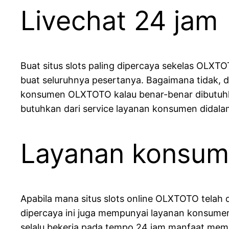
Livechat 24 jam
Buat situs slots paling dipercaya sekelas OLXTO
buat seluruhnya pesertanya. Bagaimana tidak, d
konsumen OLXTOTO kalau benar-benar dibutuhkan
butuhkan dari service layanan konsumen didala
Layanan konsumen
Apabila mana situs slots online OLXTOTO telah 
dipercaya ini juga mempunyai layanan konsumen
selalu bekerja pada tempo 24 jam manfaat memb