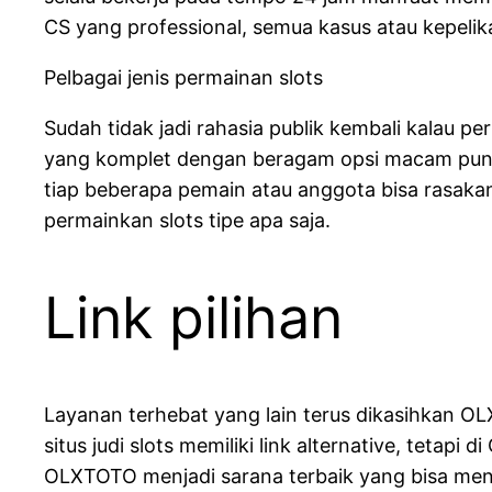
CS yang professional, semua kasus atau kepelik
Pelbagai jenis permainan slots
Sudah tidak jadi rahasia publik kembali kalau pe
yang komplet dengan beragam opsi macam pun ja
tiap beberapa pemain atau anggota bisa rasaka
permainkan slots tipe apa saja.
Link pilihan
Layanan terhebat yang lain terus dikasihkan OLX
situs judi slots memiliki link alternative, teta
OLXTOTO menjadi sarana terbaik yang bisa me