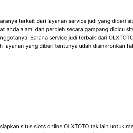
anya terkait dari layanan service judi yang diberi sit
 anda alami dan peroleh secara gampang dipicu situs
 anggotanya. Sarana service judi terbaik dari OLXTO
uh layanan yang diberi tentunya udah disinkronkan f
 disiapkan situs slots online OLXTOTO tak lain untuk 