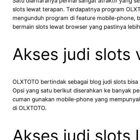
Satu diantaranya perihal sangat atraktif yang s
slots lewat terapan. Terdapatnya program OLXTO
mengunduh program di feature mobile-phone, b
bermain slots lewat browser yang pastinya lebi
Akses judi slots
OLXTOTO bertindak sebagai blog judi slots bisa 
Opsi yang satu berikut diserahkan ke banyak pe
cuman gunakan mobile-phone yang mempunyai m
di OLXTOTO.
Akses judi slot