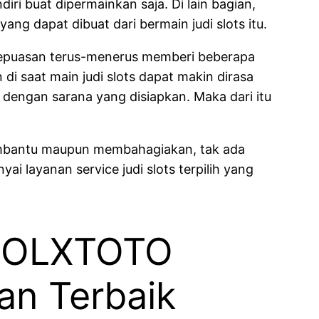
ri buat dipermainkan saja. Di lain bagian,
g dapat dibuat dari bermain judi slots itu.
 kepuasan terus-menerus memberi beberapa
di saat main judi slots dapat makin dirasa
k dengan sarana yang disiapkan. Maka dari itu
 membantu maupun membahagiakan, tak ada
 layanan service judi slots terpilih yang
ya OLXTOTO
an Terbaik