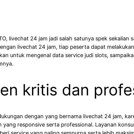
TO, livechat 24 jam jadi salah satunya spek sekalian
engan livechat 24 jam, tiap peserta dapat melakuka
 untuk mengenal data service judi slots, sampaikan
mnya.
 kritis dan profe
dukungan dengan yang bernama livechat 24 jam, karen
 yang responsive serta professional. Layanan kons
eri service yang paling sempurna serta lebih maksi