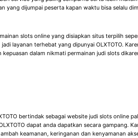
an yang dijumpai peserta kapan waktu bisa selalu dim
rmainan slots online yang disiapkan situs terpilih se
di layanan terhebat yang dipunyai OLXTOTO. Karena 
n kepuasan dalam nikmati permainan judi slots dikar
TOTO bertindak sebagai website judi slots online pali
pi di OLXTOTO dapat anda dapatkan secara gampang. Kare
nambah keamanan, keringanan dan kenyamanan akse