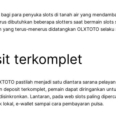
 bagi para penyuka slots di tanah air yang mendamba
erus dibutuhkan beberapa slotters saat bermain slo
h yang terus-menerus didatangkan OLXTOTO selaku sit
it terkomplet
TOTO pastilah menjadi satu diantara sarana pelayana
 deposit terkomplet, pemain dapat diringankan untu
disinkronkan. Lantaran, pada web slots paling diper
nk lokal, e-wallet sampai cara pembayaran pulsa.