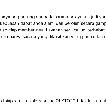
ranya bergantung daripada sarana pelayanan judi yang
kepuasan dapat anda alami dan peroleh secara gampang
 tiap-tiap member-nya. Layanan service judi terheba
semuanya sarana yang dikasihkan yang pasti udah 
 disiapkan situs slots online OLXTOTO tidak lain unt