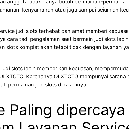
u anggota tidak hanya butuh permainan-permainan sl
amanan, kenyamanan atau juga sampai sejumlah keunt
vice judi slots terhebat dan amat memberi kepuasan 
a cara tadi pengalaman saat bermain judi slots lebi
an slots komplet akan tetapi tidak dengan layanan yan
ain judi slots lebih memberikan kepuasan, mempermud
ne OLXTOTO, Karenanya OLXTOTO mempunyai sarana pel
ati permainan judi slots didalamnya.
ine Paling diperca
m Layanan Servic