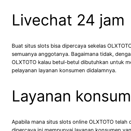
Livechat 24 jam
Buat situs slots bisa dipercaya sekelas OLXTOTO
semuanya anggotanya. Bagaimana tidak, dengan 
OLXTOTO kalau betul-betul dibutuhkan untuk men
pelayanan layanan konsumen didalamnya.
Layanan konsume
Apabila mana situs slots online OLXTOTO telah 
dipercaya ini mempunyai layanan konsumen yang