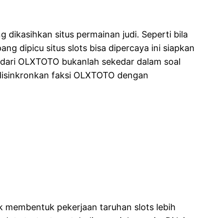
 dikasihkan situs permainan judi. Seperti bila
 dipicu situs slots bisa dipercaya ini siapkan
t dari OLXTOTO bukanlah sekedar dalam soal
disinkronkan faksi OLXTOTO dengan
uk membentuk pekerjaan taruhan slots lebih