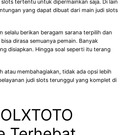
ots tertentu untuk dipermainkan saja. Di lain
ungan yang dapat dibuat dari main judi slots
selalu berikan beragam sarana terpilih dan
h bisa dirasa semuanya pemain. Banyak
g disiapkan. Hingga soal seperti itu terang
ah atau membahagiakan, tidak ada opsi lebih
ayanan judi slots terunggul yang komplet di
ya OLXTOTO
e Terhebat