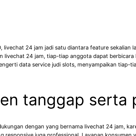
, livechat 24 jam jadi satu diantara feature sekalian
livechat 24 jam, tiap-tiap anggota dapat berbicar
gerti data service judi slots, menyampaikan tiap-ti
n tanggap serta p
dukungan dengan yang bernama livechat 24 jam, kare
 responsive juga professional. Layanan konsumen ya