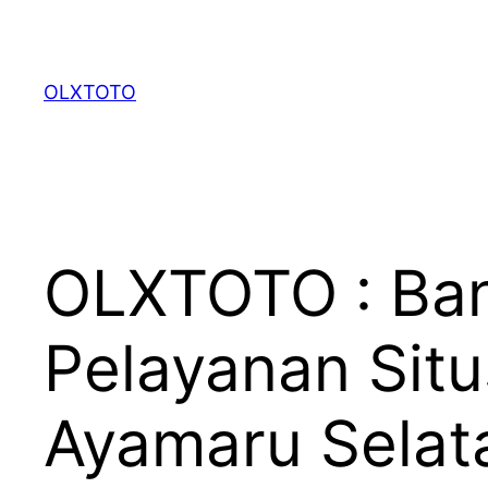
Skip
to
content
OLXTOTO
OLXTOTO : Ban
Pelayanan Sit
Ayamaru Selat