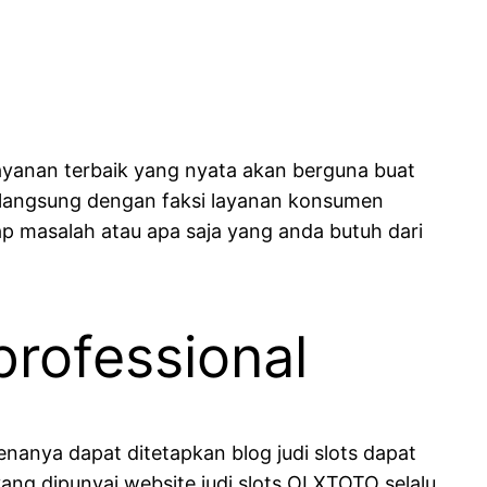
 layanan terbaik yang nyata akan berguna buat
a langsung dengan faksi layanan konsumen
ap masalah atau apa saja yang anda butuh dari
rofessional
nanya dapat ditetapkan blog judi slots dapat
ng dipunyai website judi slots OLXTOTO selalu