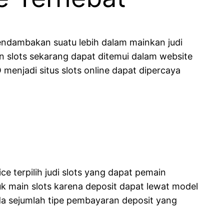
endambakan suatu lebih dalam mainkan judi
in slots sekarang dapat ditemui dalam website
enjadi situs slots online dapat dipercaya
 terpilih judi slots yang dapat pemain
k main slots karena deposit dapat lewat model
ada sejumlah tipe pembayaran deposit yang