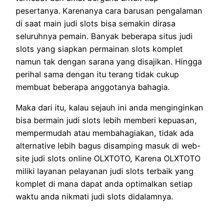
pesertanya. Karenanya cara barusan pengalaman
di saat main judi slots bisa semakin dirasa
seluruhnya pemain. Banyak beberapa situs judi
slots yang siapkan permainan slots komplet
namun tak dengan sarana yang disajikan. Hingga
perihal sama dengan itu terang tidak cukup
membuat beberapa anggotanya bahagia.
Maka dari itu, kalau sejauh ini anda menginginkan
bisa bermain judi slots lebih memberi kepuasan,
mempermudah atau membahagiakan, tidak ada
alternative lebih bagus disamping masuk di web-
site judi slots online OLXTOTO, Karena OLXTOTO
miliki layanan pelayanan judi slots terbaik yang
komplet di mana dapat anda optimalkan setiap
waktu anda nikmati judi slots didalamnya.