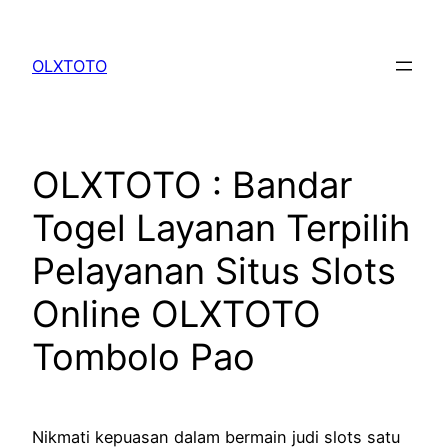
Skip
to
OLXTOTO
content
OLXTOTO : Bandar
Togel Layanan Terpilih
Pelayanan Situs Slots
Online OLXTOTO
Tombolo Pao
Nikmati kepuasan dalam bermain judi slots satu