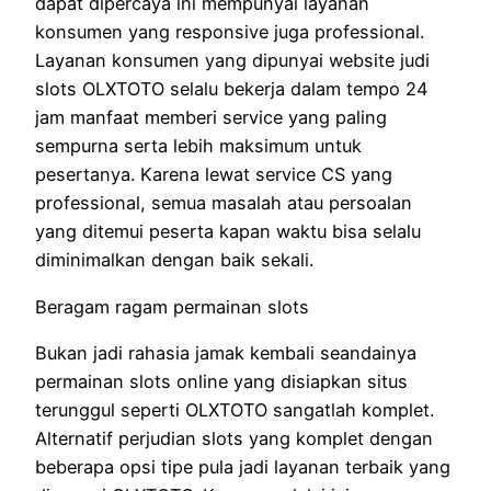
dapat dipercaya ini mempunyai layanan
konsumen yang responsive juga professional.
Layanan konsumen yang dipunyai website judi
slots OLXTOTO selalu bekerja dalam tempo 24
jam manfaat memberi service yang paling
sempurna serta lebih maksimum untuk
pesertanya. Karena lewat service CS yang
professional, semua masalah atau persoalan
yang ditemui peserta kapan waktu bisa selalu
diminimalkan dengan baik sekali.
Beragam ragam permainan slots
Bukan jadi rahasia jamak kembali seandainya
permainan slots online yang disiapkan situs
terunggul seperti OLXTOTO sangatlah komplet.
Alternatif perjudian slots yang komplet dengan
beberapa opsi tipe pula jadi layanan terbaik yang