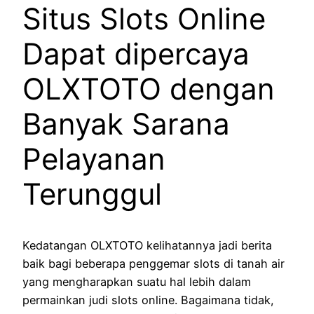
Situs Slots Online
Dapat dipercaya
OLXTOTO dengan
Banyak Sarana
Pelayanan
Terunggul
Kedatangan OLXTOTO kelihatannya jadi berita
baik bagi beberapa penggemar slots di tanah air
yang mengharapkan suatu hal lebih dalam
permainkan judi slots online. Bagaimana tidak,