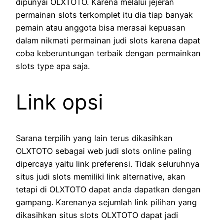
dipunyai OLXTOTO. Karena melalui jejeran
permainan slots terkomplet itu dia tiap banyak
pemain atau anggota bisa merasai kepuasan
dalam nikmati permainan judi slots karena dapat
coba keberuntungan terbaik dengan permainkan
slots type apa saja.
Link opsi
Sarana terpilih yang lain terus dikasihkan
OLXTOTO sebagai web judi slots online paling
dipercaya yaitu link preferensi. Tidak seluruhnya
situs judi slots memiliki link alternative, akan
tetapi di OLXTOTO dapat anda dapatkan dengan
gampang. Karenanya sejumlah link pilihan yang
dikasihkan situs slots OLXTOTO dapat jadi