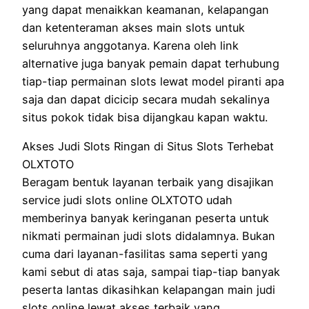
yang dapat menaikkan keamanan, kelapangan
dan ketenteraman akses main slots untuk
seluruhnya anggotanya. Karena oleh link
alternative juga banyak pemain dapat terhubung
tiap-tiap permainan slots lewat model piranti apa
saja dan dapat dicicip secara mudah sekalinya
situs pokok tidak bisa dijangkau kapan waktu.
Akses Judi Slots Ringan di Situs Slots Terhebat
OLXTOTO
Beragam bentuk layanan terbaik yang disajikan
service judi slots online OLXTOTO udah
memberinya banyak keringanan peserta untuk
nikmati permainan judi slots didalamnya. Bukan
cuma dari layanan-fasilitas sama seperti yang
kami sebut di atas saja, sampai tiap-tiap banyak
peserta lantas dikasihkan kelapangan main judi
slots online lewat akses terbaik yang