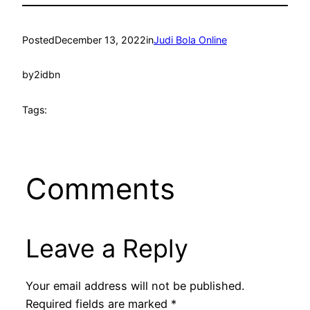
Posted
December 13, 2022
in
Judi Bola Online
by
2idbn
Tags:
Comments
Leave a Reply
Your email address will not be published.
Required fields are marked
*