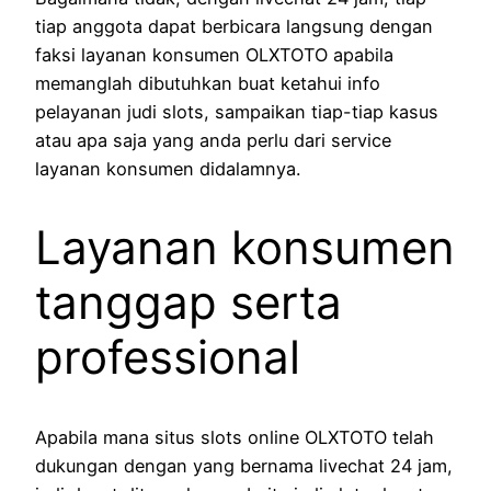
tiap anggota dapat berbicara langsung dengan
faksi layanan konsumen OLXTOTO apabila
memanglah dibutuhkan buat ketahui info
pelayanan judi slots, sampaikan tiap-tiap kasus
atau apa saja yang anda perlu dari service
layanan konsumen didalamnya.
Layanan konsumen
tanggap serta
professional
Apabila mana situs slots online OLXTOTO telah
dukungan dengan yang bernama livechat 24 jam,