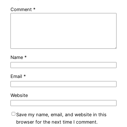
Comment
*
Name
*
Email
*
Website
Save my name, email, and website in this
browser for the next time I comment.