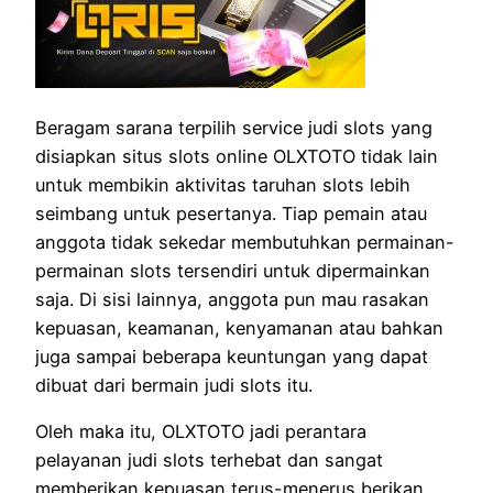
Beragam sarana terpilih service judi slots yang
disiapkan situs slots online OLXTOTO tidak lain
untuk membikin aktivitas taruhan slots lebih
seimbang untuk pesertanya. Tiap pemain atau
anggota tidak sekedar membutuhkan permainan-
permainan slots tersendiri untuk dipermainkan
saja. Di sisi lainnya, anggota pun mau rasakan
kepuasan, keamanan, kenyamanan atau bahkan
juga sampai beberapa keuntungan yang dapat
dibuat dari bermain judi slots itu.
Oleh maka itu, OLXTOTO jadi perantara
pelayanan judi slots terhebat dan sangat
memberikan kepuasan terus-menerus berikan