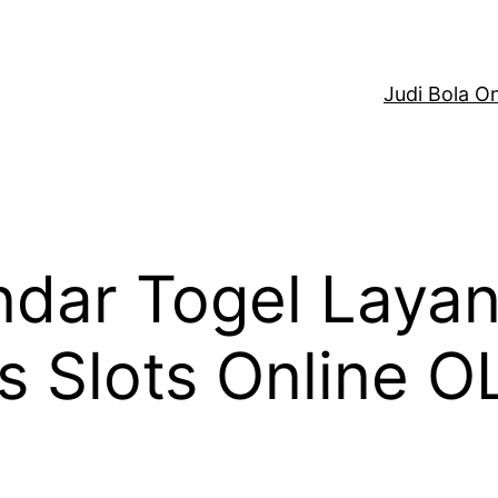
Judi Bola On
dar Togel Layan
us Slots Online 