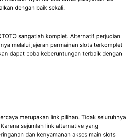
alkan dengan baik sekali.
OLXTOTO sangatlah komplet. Alternatif perjudian
ya melalui jejeran permainan slots terkomplet
enakan dapat coba keberuntungan terbaik dengan
percaya merupakan link pilihan. Tidak seluruhnya
Karena sejumlah link alternative yang
keringanan dan kenyamanan akses main slots