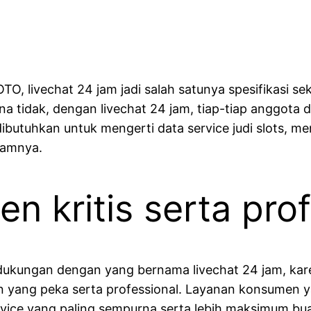
TO, livechat 24 jam jadi salah satunya spesifikasi se
 tidak, dengan livechat 24 jam, tiap-tiap anggota 
butuhkan untuk mengerti data service judi slots, me
lamnya.
 kritis serta prof
dukungan dengan yang bernama livechat 24 jam, karen
 yang peka serta professional. Layanan konsumen ya
rvice yang paling sempurna serta lebih maksimum b