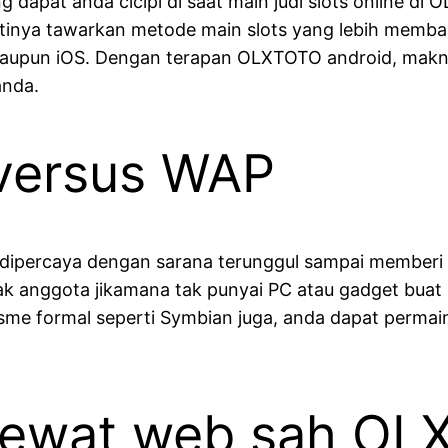
g dapat anda cicipi di saat main judi slots online di 
stinya tawarkan metode main slots yang lebih memb
maupun iOS. Dengan terapan OLXTOTO android, maknan
anda.
 versus WAP
 dipercaya dengan sarana terunggul sampai memberi al
ak anggota jikamana tak punyai PC atau gadget buat 
e formal seperti Symbian juga, anda dapat permain
s lewat web sah O