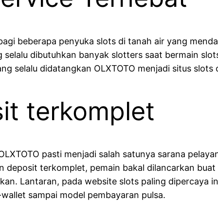
agi beberapa penyuka slots di tanah air yang menda
 selalu dibutuhkan banyak slotters saat bermain slot
g selalu didatangkan OLXTOTO menjadi situs slots on
it terkomplet
LXTOTO pasti menjadi salah satunya sarana pelayana
deposit terkomplet, pemain bakal dilancarkan buat b
kan. Lantaran, pada website slots paling dipercaya 
 e-wallet sampai model pembayaran pulsa.