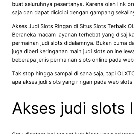
buat seluruhnya pesertanya. Karena oleh link p
saja dan dapat dicicipi dengan gampang sekaliny
Akses Judi Slots Ringan di Situs Slots Terbaik
Beraneka macam layanan terhebat yang disajika
permainan judi slots didalamnya. Bukan cuma dar
juga diberi keringanan main judi slots online l
beberapa jenis permainan slots online pada we
Tak stop hingga sampai di sana saja, tapi OLXT
apa akses judi slots yang ringan pada web slots
Akses judi slot