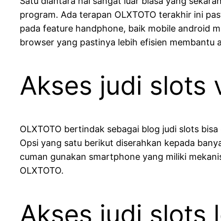
Satu diantara hal sangat luar biasa yang sekaran
program. Ada terapan OLXTOTO terakhir ini pa
pada feature handphone, baik mobile android 
browser yang pastinya lebih efisien membantu 
Akses judi slots
OLXTOTO bertindak sebagai blog judi slots bisa
Opsi yang satu berikut diserahkan kepada bany
cuman gunakan smartphone yang miliki mekanism
OLXTOTO.
Akses judi slot