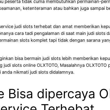
au peserta tidak cuma membutuhkan permainan-perma
 keamanan, ketenteraman atau bahkan juga sampai b
rvice judi slots terhebat dan amat memberikan kepua
enanya cara tadi pengalaman di saat main judi slots
ermainan slots komplet tapi tidak dengan sarana yang 
ginginkan bisa bermain judi slots lebih memberika
og judi slots online OLXTOTO, Masalahnya OLXTOTO pu
 anda nikmati judi slots didalamnya.
ine Bisa dipercay
ervice Terhebat