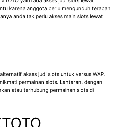
OLXTOTO yaitu ada akses judi slots lewat
antu karena anggota perlu mengunduh terapan
ya anda tak perlu akses main slots lewat
ternatif akses judi slots untuk versus WAP.
nikmati permainan slots. Lantaran, dengan
kan atau terhubung permainan slots di
LXTOTO