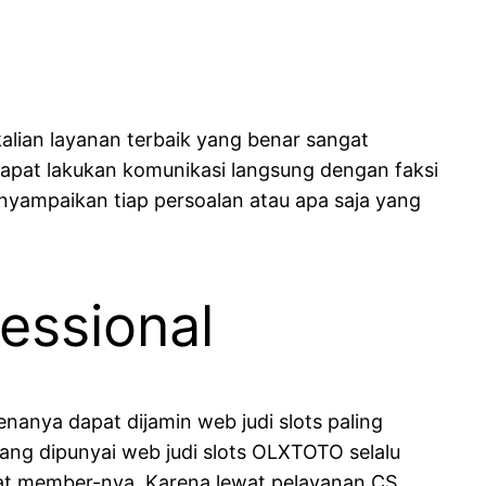
kalian layanan terbaik yang benar sangat
dapat lakukan komunikasi langsung dengan faksi
nyampaikan tiap persoalan atau apa saja yang
essional
anya dapat dijamin web judi slots paling
ng dipunyai web judi slots OLXTOTO selalu
uat member-nya. Karena lewat pelayanan CS