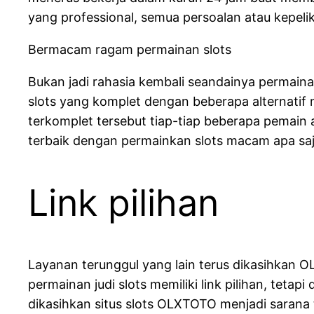
yang professional, semua persoalan atau kepelik
Bermacam ragam permainan slots
Bukan jadi rahasia kembali seandainya permaina
slots yang komplet dengan beberapa alternatif 
terkomplet tersebut tiap-tiap beberapa pemain 
terbaik dengan permainkan slots macam apa saj
Link pilihan
Layanan terunggul yang lain terus dikasihkan OLX
permainan judi slots memiliki link pilihan, te
dikasihkan situs slots OLXTOTO menjadi saran