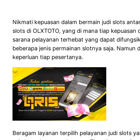
Nikmati kepuasan dalam bermain judi slots antara
slots di OLXTOTO, yang di mana tiap kepuasan d
sarana pelayanan terhebat yang dapat difungsi
beberapa jenis permainan slotnya saja. Namun 
keperluan tiap pesertanya.
Beragam layanan terpilih pelayanan judi slots y