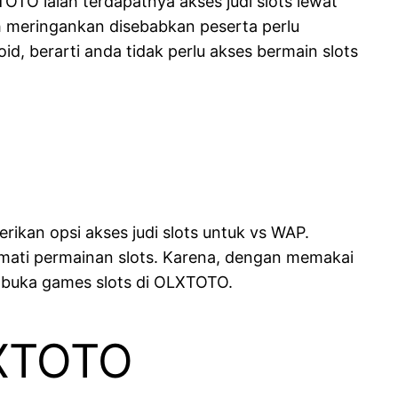
XTOTO ialah terdapatnya akses judi slots lewat
h meringankan disebabkan peserta perlu
, berarti anda tidak perlu akses bermain slots
rikan opsi akses judi slots untuk vs WAP.
ikmati permainan slots. Karena, dengan memakai
mbuka games slots di OLXTOTO.
LXTOTO