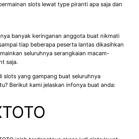
ermainan slots lewat type piranti apa saja dan
inya banyak keringanan anggota buat nikmati
, sampai tiap beberapa peserta lantas dikasihkan
at mainkan seluruhnya serangkaian macam-
t saja.
di slots yang gampang buat seluruhnya
tu? Berikut kami jelaskan infonya buat anda:
LXTOTO