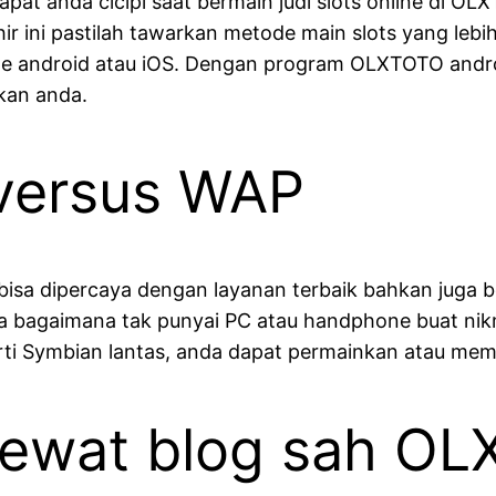
apat anda cicipi saat bermain judi slots online di OL
 ini pastilah tawarkan metode main slots yang lebi
e android atau iOS. Dengan program OLXTOTO android
nkan anda.
 versus WAP
isa dipercaya dengan layanan terbaik bahkan juga be
jika bagaimana tak punyai PC atau handphone buat n
rti Symbian lantas, anda dapat permainkan atau me
s lewat blog sah O