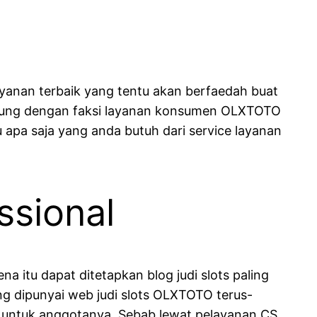
layanan terbaik yang tentu akan berfaedah buat
angsung dengan faksi layanan konsumen OLXTOTO
u apa saja yang anda butuh dari service layanan
ssional
 itu dapat ditetapkan blog judi slots paling
g dipunyai web judi slots OLXTOTO terus-
l untuk anggotanya. Sebab lewat pelayanan CS