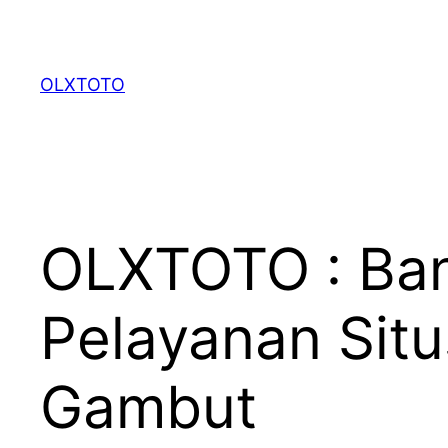
Skip
to
content
OLXTOTO
OLXTOTO : Ban
Pelayanan Sit
Gambut