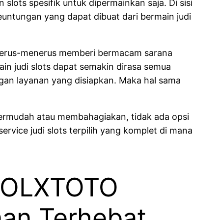
ts spesifik untuk dipermainkan saja. Di sisi
untungan yang dapat dibuat dari bermain judi
n terus-menerus memberi bermacam sarana
in judi slots dapat semakin dirasa semua
ngan layanan yang disiapkan. Maka hal sama
mpermudah atau membahagiakan, tidak ada opsi
vice judi slots terpilih yang komplet di mana
ya OLXTOTO
nan Terhebat