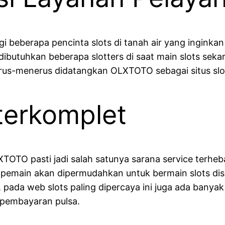
 beberapa pencinta slots di tanah air yang inginkan 
dibutuhkan beberapa slotters di saat main slots se
rus-menerus didatangkan OLXTOTO sebagai situs slot
terkomplet
OTO pasti jadi salah satunya sarana service terheba
, pemain akan dipermudahkan untuk bermain slots di
, pada web slots paling dipercaya ini juga ada banya
k pembayaran pulsa.