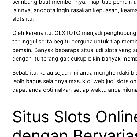
seimbang buat member-nya. Tiap-tiap pemain at
lainnya, anggota ingin rasakan kepuasan, keam
slots itu.
Oleh karena itu, OLXTOTO menjadi penghubung s
terunggul serta begitu berguna untuk tiap memb
pemain. Banyak beberapa situs judi slots yang 
dengan itu terang gak cukup bikin banyak mem
Sebab itu, kalau sejauh ini anda menghendaki 
lebih bagus selainnya masuk di web judi slots 
dapat anda optimalkan setiap waktu anda nikmat
Situs Slots Onl
dengan Bervaria