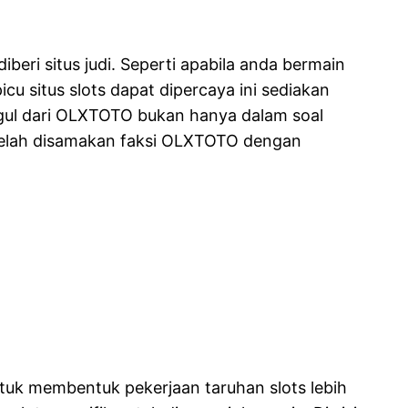
iberi situs judi. Seperti apabila anda bermain
u situs slots dapat dipercaya ini sediakan
ggul dari OLXTOTO bukan hanya dalam soal
 telah disamakan faksi OLXTOTO dengan
untuk membentuk pekerjaan taruhan slots lebih