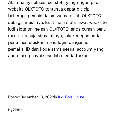
Akan halnya akses judi slots yang ringan pada
website OLXTOTO tentunya dapat dicicipi
beberapa pemain dalam website sah OLXTOTO
sebagai mestinya. Buat main slots lewat web-site
judi slots online sah OLXTOTO, anda cuman perlu
membuka saja situs intinya, lalu kedepan anda
perlu memutuskan menu login dengan isi
pemakai ID dan kode sama sesuai account yang
anda mempunyai sesudah mendaftarkan.
Posted
December 13, 2022
in
Judi Bola Online
by
2idbn