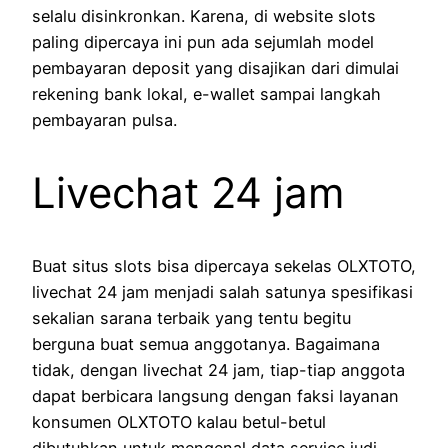
selalu disinkronkan. Karena, di website slots
paling dipercaya ini pun ada sejumlah model
pembayaran deposit yang disajikan dari dimulai
rekening bank lokal, e-wallet sampai langkah
pembayaran pulsa.
Livechat 24 jam
Buat situs slots bisa dipercaya sekelas OLXTOTO,
livechat 24 jam menjadi salah satunya spesifikasi
sekalian sarana terbaik yang tentu begitu
berguna buat semua anggotanya. Bagaimana
tidak, dengan livechat 24 jam, tiap-tiap anggota
dapat berbicara langsung dengan faksi layanan
konsumen OLXTOTO kalau betul-betul
dibutuhkan untuk mengenal data service judi