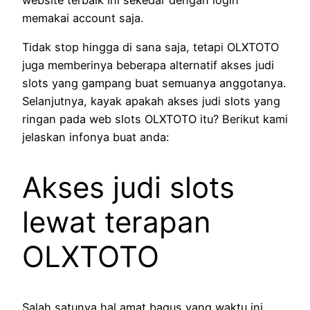
memakai account saja.
Tidak stop hingga di sana saja, tetapi OLXTOTO
juga memberinya beberapa alternatif akses judi
slots yang gampang buat semuanya anggotanya.
Selanjutnya, kayak apakah akses judi slots yang
ringan pada web slots OLXTOTO itu? Berikut kami
jelaskan infonya buat anda:
Akses judi slots
lewat terapan
OLXTOTO
Salah satunya hal amat bagus yang waktu ini