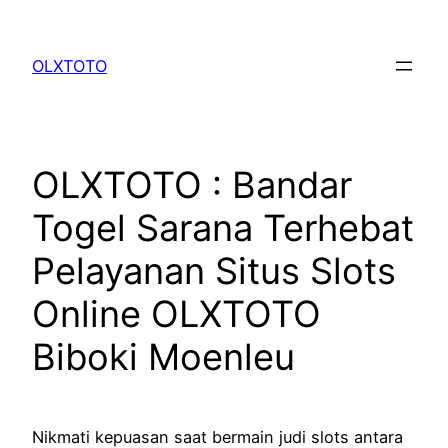
Skip
to
OLXTOTO
content
OLXTOTO : Bandar
Togel Sarana Terhebat
Pelayanan Situs Slots
Online OLXTOTO
Biboki Moenleu
Nikmati kepuasan saat bermain judi slots antara