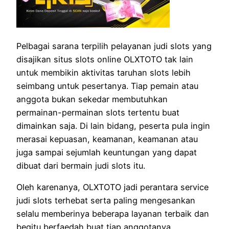
Pelbagai sarana terpilih pelayanan judi slots yang
disajikan situs slots online OLXTOTO tak lain
untuk membikin aktivitas taruhan slots lebih
seimbang untuk pesertanya. Tiap pemain atau
anggota bukan sekedar membutuhkan
permainan-permainan slots tertentu buat
dimainkan saja. Di lain bidang, peserta pula ingin
merasai kepuasan, keamanan, keamanan atau
juga sampai sejumlah keuntungan yang dapat
dibuat dari bermain judi slots itu.
Oleh karenanya, OLXTOTO jadi perantara service
judi slots terhebat serta paling mengesankan
selalu memberinya beberapa layanan terbaik dan
begitu berfaedah buat tiap anggotanya.