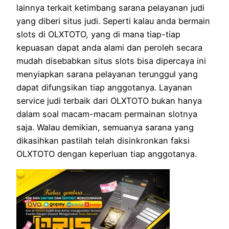
lainnya terkait ketimbang sarana pelayanan judi
yang diberi situs judi. Seperti kalau anda bermain
slots di OLXTOTO, yang di mana tiap-tiap
kepuasan dapat anda alami dan peroleh secara
mudah disebabkan situs slots bisa dipercaya ini
menyiapkan sarana pelayanan terunggul yang
dapat difungsikan tiap anggotanya. Layanan
service judi terbaik dari OLXTOTO bukan hanya
dalam soal macam-macam permainan slotnya
saja. Walau demikian, semuanya sarana yang
dikasihkan pastilah telah disinkronkan faksi
OLXTOTO dengan keperluan tiap anggotanya.