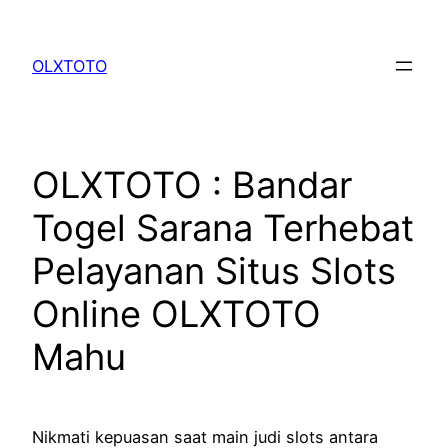
Skip
to
OLXTOTO
content
OLXTOTO : Bandar
Togel Sarana Terhebat
Pelayanan Situs Slots
Online OLXTOTO
Mahu
Nikmati kepuasan saat main judi slots antara