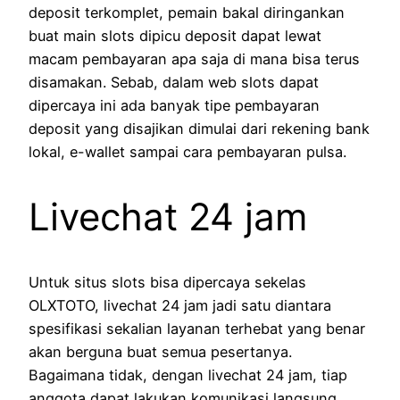
deposit terkomplet, pemain bakal diringankan
buat main slots dipicu deposit dapat lewat
macam pembayaran apa saja di mana bisa terus
disamakan. Sebab, dalam web slots dapat
dipercaya ini ada banyak tipe pembayaran
deposit yang disajikan dimulai dari rekening bank
lokal, e-wallet sampai cara pembayaran pulsa.
Livechat 24 jam
Untuk situs slots bisa dipercaya sekelas
OLXTOTO, livechat 24 jam jadi satu diantara
spesifikasi sekalian layanan terhebat yang benar
akan berguna buat semua pesertanya.
Bagaimana tidak, dengan livechat 24 jam, tiap
anggota dapat lakukan komunikasi langsung