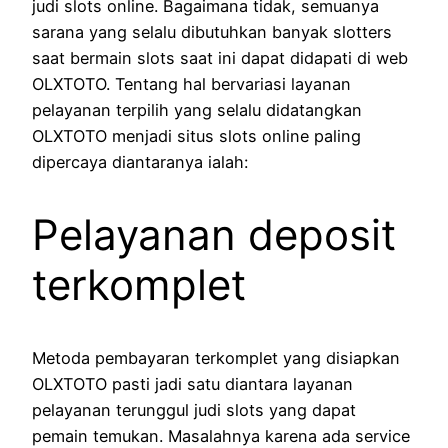
judi slots online. Bagaimana tidak, semuanya
sarana yang selalu dibutuhkan banyak slotters
saat bermain slots saat ini dapat didapati di web
OLXTOTO. Tentang hal bervariasi layanan
pelayanan terpilih yang selalu didatangkan
OLXTOTO menjadi situs slots online paling
dipercaya diantaranya ialah:
Pelayanan deposit
terkomplet
Metoda pembayaran terkomplet yang disiapkan
OLXTOTO pasti jadi satu diantara layanan
pelayanan terunggul judi slots yang dapat
pemain temukan. Masalahnya karena ada service