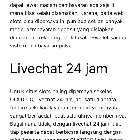
dapat lewat macam pembayaran apa saja di
mana bisa selalu disamakan. Karena, pada web
slots bisa dipercaya ini pun ada sekian banyak
model pembayaran deposit yang disiapkan
dimulai dari rekening bank lokal, e-wallet sampai
sistem pembayaran pulsa.
Livechat 24 jam
Untuk situs slots paling dipercaya sekelas
OLXTOTO, livechat 24 jam jadi satu diantara
feature sekalian layanan terhebat yang nyata
sangat berfaedah buat seluruhnya member-nya.
Bagaimana tidak, dengan livechat 24 jam, tiap-
tiap peserta dapat berbicara langsung dengan
faksi layanan konsumen OLXTOTO kalau benar-