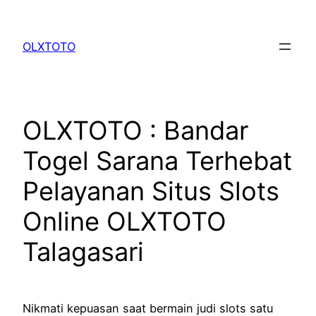
Skip
to
OLXTOTO
content
OLXTOTO : Bandar
Togel Sarana Terhebat
Pelayanan Situs Slots
Online OLXTOTO
Talagasari
Nikmati kepuasan saat bermain judi slots satu