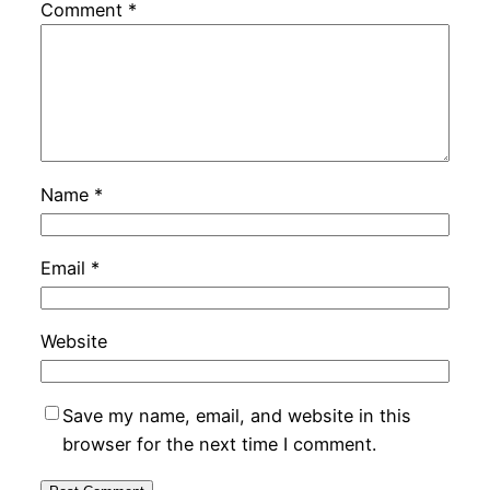
Comment
*
Name
*
Email
*
Website
Save my name, email, and website in this
browser for the next time I comment.