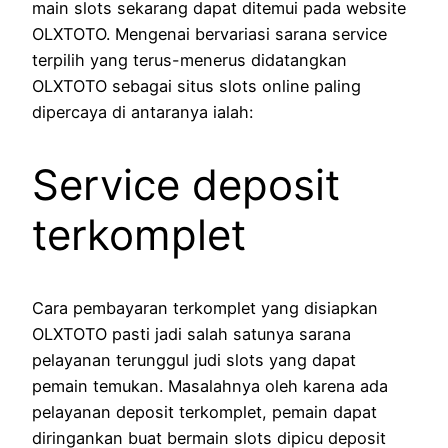
main slots sekarang dapat ditemui pada website
OLXTOTO. Mengenai bervariasi sarana service
terpilih yang terus-menerus didatangkan
OLXTOTO sebagai situs slots online paling
dipercaya di antaranya ialah:
Service deposit
terkomplet
Cara pembayaran terkomplet yang disiapkan
OLXTOTO pasti jadi salah satunya sarana
pelayanan terunggul judi slots yang dapat
pemain temukan. Masalahnya oleh karena ada
pelayanan deposit terkomplet, pemain dapat
diringankan buat bermain slots dipicu deposit