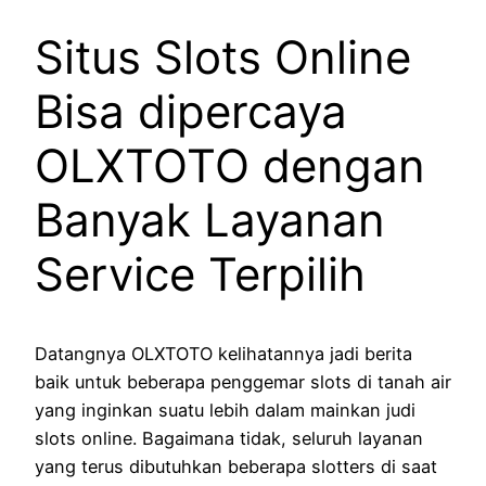
Situs Slots Online
Bisa dipercaya
OLXTOTO dengan
Banyak Layanan
Service Terpilih
Datangnya OLXTOTO kelihatannya jadi berita
baik untuk beberapa penggemar slots di tanah air
yang inginkan suatu lebih dalam mainkan judi
slots online. Bagaimana tidak, seluruh layanan
yang terus dibutuhkan beberapa slotters di saat