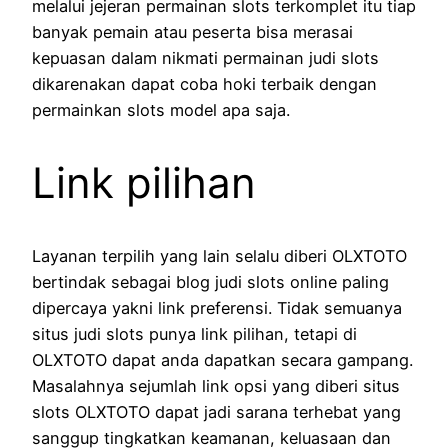
melalui jejeran permainan slots terkomplet itu tiap
banyak pemain atau peserta bisa merasai
kepuasan dalam nikmati permainan judi slots
dikarenakan dapat coba hoki terbaik dengan
permainkan slots model apa saja.
Link pilihan
Layanan terpilih yang lain selalu diberi OLXTOTO
bertindak sebagai blog judi slots online paling
dipercaya yakni link preferensi. Tidak semuanya
situs judi slots punya link pilihan, tetapi di
OLXTOTO dapat anda dapatkan secara gampang.
Masalahnya sejumlah link opsi yang diberi situs
slots OLXTOTO dapat jadi sarana terhebat yang
sanggup tingkatkan keamanan, keluasaan dan