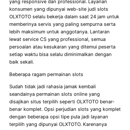
yang responsive dan professional. Layanan
konsumen yang dipunyai web-site judi slots
OLXTOTO selalu bekerja dalam saat 24 jam untuk
memberinya servis yang paling sempurna serta
lebih maksimum untuk anggotanya. Lantaran
lewat service CS yang professional, semua
persoalan atau kesukaran yang ditemui peserta
setiap waktu bisa selalu diminimalkan dengan
baik sekali.
Beberapa ragam permainan slots
Sudah tidak jadi rahasia jamak kembali
seandainya permainan slots online yang
disajikan situs terpilih seperti OLXTOTO benar-
benar komplet. Opsi perjudian slots yang komplet
dengan beberapa opsi tipe pula jadi layanan
terpilih yang dipunyai OLXTOTO. Karenanya