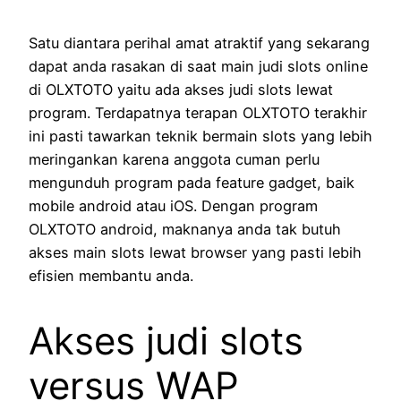
Satu diantara perihal amat atraktif yang sekarang
dapat anda rasakan di saat main judi slots online
di OLXTOTO yaitu ada akses judi slots lewat
program. Terdapatnya terapan OLXTOTO terakhir
ini pasti tawarkan teknik bermain slots yang lebih
meringankan karena anggota cuman perlu
mengunduh program pada feature gadget, baik
mobile android atau iOS. Dengan program
OLXTOTO android, maknanya anda tak butuh
akses main slots lewat browser yang pasti lebih
efisien membantu anda.
Akses judi slots
versus WAP