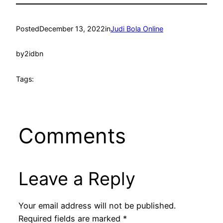
Posted
December 13, 2022
in
Judi Bola Online
by
2idbn
Tags:
Comments
Leave a Reply
Your email address will not be published.
Required fields are marked
*