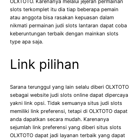
OLXTOTO. Karenanya melalui jejeran permainan
slots terkomplet itu dia tiap beberapa pemain
atau anggota bisa rasakan kepuasan dalam
nikmati permainan judi slots lantaran dapat coba
keberuntungan terbaik dengan mainkan slots
type apa saja.
Link pilihan
Sarana terunggul yang lain selalu diberi OLXTOTO
sebagai website judi slots online dapat dipercaya
yakni link opsi. Tidak semuanya situs judi slots
memiliki link preferensi, tetapi di OLXTOTO dapat
anda dapatkan secara mudah. Karenanya
sejumlah link preferensi yang diberi situs slots
OLXTOTO dapat jadi layanan terbaik yang dapat