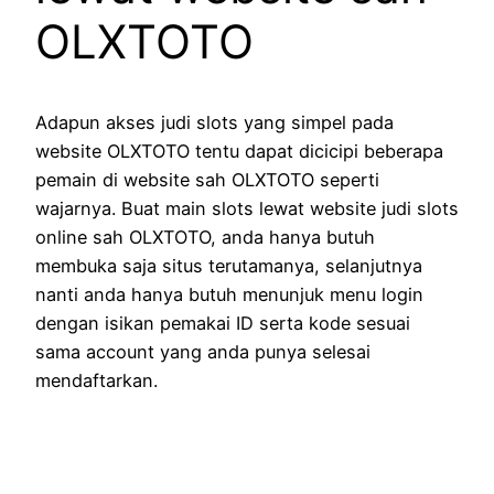
OLXTOTO
Adapun akses judi slots yang simpel pada
website OLXTOTO tentu dapat dicicipi beberapa
pemain di website sah OLXTOTO seperti
wajarnya. Buat main slots lewat website judi slots
online sah OLXTOTO, anda hanya butuh
membuka saja situs terutamanya, selanjutnya
nanti anda hanya butuh menunjuk menu login
dengan isikan pemakai ID serta kode sesuai
sama account yang anda punya selesai
mendaftarkan.