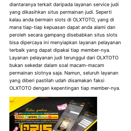
diantaranya terkait daripada layanan service judi
yang dikasihkan situs permainan judi. Seperti
kalau anda bermain slots di OLXTOTO, yang di
mana tiap-tiap kepuasan dapat anda alami dan
peroleh secara gampang disebabkan situs slots
bisa dipercaya ini menyiapkan layanan pelayanan
terbaik yang dapat dipakai tiap member-nya.
Layanan pelayanan judi terunggul dari OLXTOTO
bukan sekedar dalam soal macam-macam
permainan slotnya saja. Namun, seluruh layanan
yang diberi pastilah udah disamakan faksi
OLXTOTO dengan kepentingan tiap member-nya.