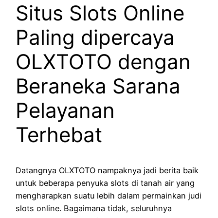
Situs Slots Online
Paling dipercaya
OLXTOTO dengan
Beraneka Sarana
Pelayanan
Terhebat
Datangnya OLXTOTO nampaknya jadi berita baik
untuk beberapa penyuka slots di tanah air yang
mengharapkan suatu lebih dalam permainkan judi
slots online. Bagaimana tidak, seluruhnya