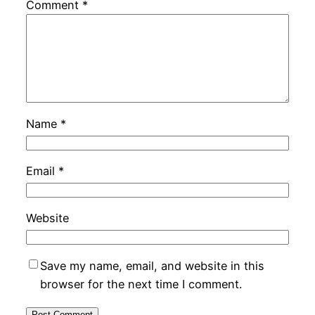
Comment
*
Name
*
Email
*
Website
Save my name, email, and website in this
browser for the next time I comment.