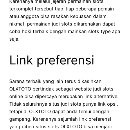
Karenanya melalui jejeran permainan slots
terkomplet tersebut tiap-tiap beberapa pemain
atau anggota bisa rasakan kepuasan dalam
nikmati permainan judi slots dikarenakan dapat
coba hoki terbaik dengan mainkan slots type apa
saja.
Link preferensi
Sarana terbaik yang lain terus dikasihkan
OLXTOTO bertindak sebagai website judi slots
online bisa dipercaya merupakan link alternative.
Tidak seluruhnya situs judi slots punya link opsi,
tetapi di OLXTOTO dapat anda temui dengan
gampang. Karenanya sejumlah link preferensi
yang diberi situs slots OLXTOTO bisa menjadi