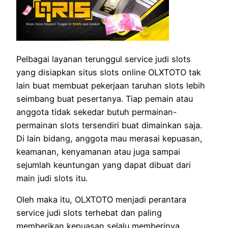
Pelbagai layanan terunggul service judi slots
yang disiapkan situs slots online OLXTOTO tak
lain buat membuat pekerjaan taruhan slots lebih
seimbang buat pesertanya. Tiap pemain atau
anggota tidak sekedar butuh permainan-
permainan slots tersendiri buat dimainkan saja.
Di lain bidang, anggota mau merasai kepuasan,
keamanan, kenyamanan atau juga sampai
sejumlah keuntungan yang dapat dibuat dari
main judi slots itu.
Oleh maka itu, OLXTOTO menjadi perantara
service judi slots terhebat dan paling
memberikan kepuasan selalu memberinya