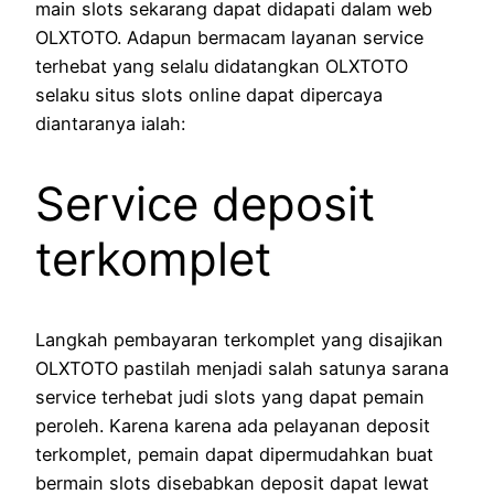
main slots sekarang dapat didapati dalam web
OLXTOTO. Adapun bermacam layanan service
terhebat yang selalu didatangkan OLXTOTO
selaku situs slots online dapat dipercaya
diantaranya ialah:
Service deposit
terkomplet
Langkah pembayaran terkomplet yang disajikan
OLXTOTO pastilah menjadi salah satunya sarana
service terhebat judi slots yang dapat pemain
peroleh. Karena karena ada pelayanan deposit
terkomplet, pemain dapat dipermudahkan buat
bermain slots disebabkan deposit dapat lewat