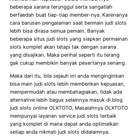
beberapa sarana terunggul serta sangatlah
berfaedah buat tiap-tiap member-nya. Karenanya
cara barusan pengalaman saat bermain judi slots
lebih bisa dirasa semua pemain. Banyak
beberapa situs judi slots yang siapkan permainan
slots komplet akan tetapi tak dengan sarana
yang disajikan. Maka perihal seperti itu terang
gak cukup membikin banyak pesertanya senang.
Maka dari itu, bila sejauh ini anda menginginkan
bisa main judi slots lebih memberikan kepuasan,
mempermudah atau membahagiakan, tidak ada
alternative lebih bagus selainnya masuk di blog
judi slots online OLXTOTO, Masalahnya OLXTOTO
mempunyai layanan service judi slots terbaik
yang komplet di mana dapat anda optimalkan
setiap anda nikmati judi slots didalamnya.