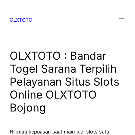
Skip
to
OLXTOTO
content
OLXTOTO : Bandar
Togel Sarana Terpilih
Pelayanan Situs Slots
Online OLXTOTO
Bojong
Nikmati kepuasan saat main judi slots satu