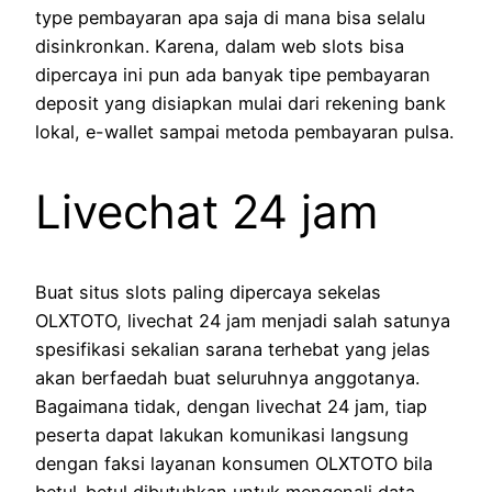
type pembayaran apa saja di mana bisa selalu
disinkronkan. Karena, dalam web slots bisa
dipercaya ini pun ada banyak tipe pembayaran
deposit yang disiapkan mulai dari rekening bank
lokal, e-wallet sampai metoda pembayaran pulsa.
Livechat 24 jam
Buat situs slots paling dipercaya sekelas
OLXTOTO, livechat 24 jam menjadi salah satunya
spesifikasi sekalian sarana terhebat yang jelas
akan berfaedah buat seluruhnya anggotanya.
Bagaimana tidak, dengan livechat 24 jam, tiap
peserta dapat lakukan komunikasi langsung
dengan faksi layanan konsumen OLXTOTO bila
betul-betul dibutuhkan untuk mengenali data