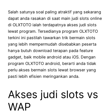
Salah satunya soal paling atraktif yang sekarang
dapat anda rasakan di saat main judi slots online
di OLXTOTO ialah terdapatnya akses judi slots
lewat program. Tersedianya program OLXTOTO
terkini ini pastilah tawarkan trik bermain slots
yang lebih mempermudah disebabkan peserta
hanya butuh download terapan pada feature
gadget, baik mobile android atau iOS. Dengan
program OLXTOTO android, berarti anda tidak
perlu akses bermain slots lewat browser yang
pasti lebih efisien meringankan anda.
Akses judi slots vs
WAP