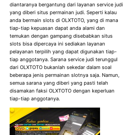
diantaranya bergantung dari layanan service judi
yang diberi situs permainan judi. Seperti kalau
anda bermain slots di OLXTOTO, yang di mana
tiap-tiap kepuasan dapat anda alami dan
temukan dengan gampang disebabkan situs
slots bisa dipercaya ini sediakan layanan
pelayanan terpilih yang dapat digunakan tiap-
tiap anggotanya. Sarana service judi terunggul
dari OLXTOTO bukanlah sekedar dalam soal
beberapa jenis permainan slotnya saja. Namun,
semua sarana yang diberi yang pasti telah
disamakan faksi OLXTOTO dengan keperluan
tiap-tiap anggotanya.