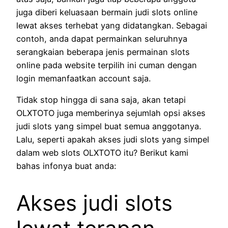
juga diberi keluasaan bermain judi slots online
lewat akses terhebat yang didatangkan. Sebagai
contoh, anda dapat permainkan seluruhnya
serangkaian beberapa jenis permainan slots
online pada website terpilih ini cuman dengan
login memanfaatkan account saja.
Tidak stop hingga di sana saja, akan tetapi
OLXTOTO juga memberinya sejumlah opsi akses
judi slots yang simpel buat semua anggotanya.
Lalu, seperti apakah akses judi slots yang simpel
dalam web slots OLXTOTO itu? Berikut kami
bahas infonya buat anda:
Akses judi slots