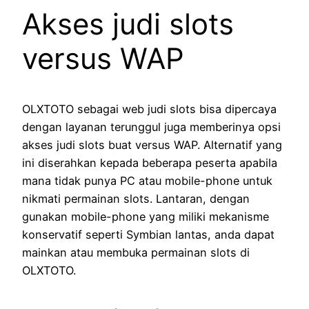
Akses judi slots
versus WAP
OLXTOTO sebagai web judi slots bisa dipercaya
dengan layanan terunggul juga memberinya opsi
akses judi slots buat versus WAP. Alternatif yang
ini diserahkan kepada beberapa peserta apabila
mana tidak punya PC atau mobile-phone untuk
nikmati permainan slots. Lantaran, dengan
gunakan mobile-phone yang miliki mekanisme
konservatif seperti Symbian lantas, anda dapat
mainkan atau membuka permainan slots di
OLXTOTO.