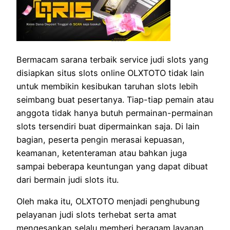
Bermacam sarana terbaik service judi slots yang
disiapkan situs slots online OLXTOTO tidak lain
untuk membikin kesibukan taruhan slots lebih
seimbang buat pesertanya. Tiap-tiap pemain atau
anggota tidak hanya butuh permainan-permainan
slots tersendiri buat dipermainkan saja. Di lain
bagian, peserta pengin merasai kepuasan,
keamanan, ketenteraman atau bahkan juga
sampai beberapa keuntungan yang dapat dibuat
dari bermain judi slots itu.
Oleh maka itu, OLXTOTO menjadi penghubung
pelayanan judi slots terhebat serta amat
mengesankan selalu memberi beragam layanan