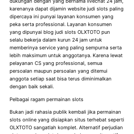
dukungan dengan yang bernama livechat 24 jam,
karenanya dapat dijamin website judi slots paling
dipercaya ini punyai layanan konsumen yang
peka serta professional. Layanan konsumen
yang dipunyai blog judi slots OLXTOTO pun
selalu bekerja dalam kurun 24 jam untuk
memberinya service yang paling sempurna serta
lebih maksimum untuk anggotanya. Karena lewat
pelayanan CS yang professional, semua
persoalan maupun persoalan yang ditemui
anggota setiap saat bisa terus diminimalkan
dengan baik sekali.
Pelbagai ragam permainan slots
Bukan jadi rahasia publik kembali jika permainan
slots online yang disiapkan situs terhebat seperti
OLXTOTO sangatlah komplet. Alternatif perjudian