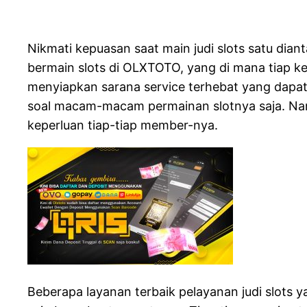
Nikmati kepuasan saat main judi slots satu diant
bermain slots di OLXTOTO, yang di mana tiap ke
menyiapkan sarana service terhebat yang dapat 
soal macam-macam permainan slotnya saja. Nam
keperluan tiap-tiap member-nya.
Beberapa layanan terbaik pelayanan judi slots y