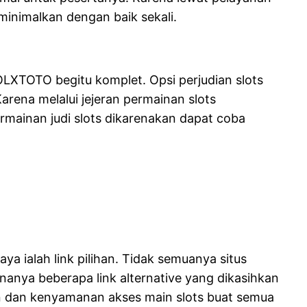
minimalkan dengan baik sekali.
i OLXTOTO begitu komplet. Opsi perjudian slots
rena melalui jejeran permainan slots
rmainan judi slots dikarenakan dapat coba
ya ialah link pilihan. Tidak semuanya situs
nanya beberapa link alternative yang dikasihkan
n dan kenyamanan akses main slots buat semua