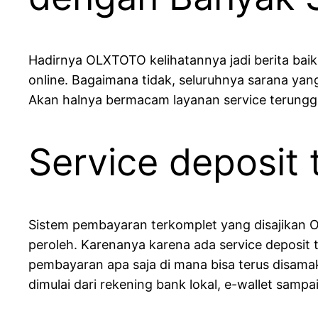
Hadirnya OLXTOTO kelihatannya jadi berita baik
online. Bagaimana tidak, seluruhnya sarana yang
Akan halnya bermacam layanan service terunggul
Service deposit 
Sistem pembayaran terkomplet yang disajikan O
peroleh. Karenanya karena ada service deposit 
pembayaran apa saja di mana bisa terus disamak
dimulai dari rekening bank lokal, e-wallet samp