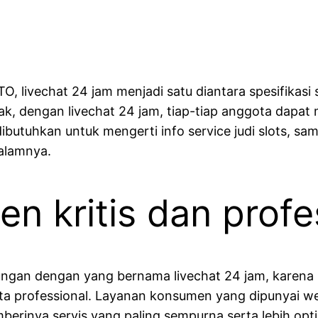
TO, livechat 24 jam menjadi satu diantara spesifikasi
k, dengan livechat 24 jam, tiap-tiap anggota dapat
utuhkan untuk mengerti info service judi slots, sam
alamnya.
 kritis dan profe
gan dengan yang bernama livechat 24 jam, karena itu
erta professional. Layanan konsumen yang dipunyai w
erinya servis yang paling sempurna serta lebih opt