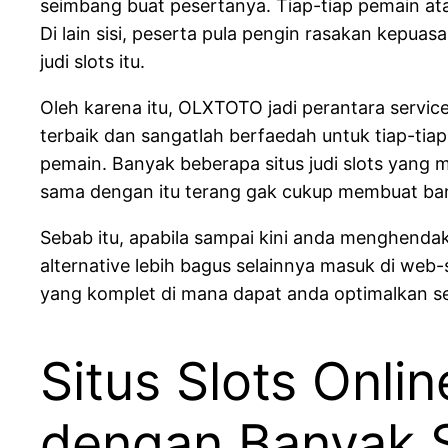
seimbang buat pesertanya. Tiap-tiap pemain at
Di lain sisi, peserta pula pengin rasakan kepu
judi slots itu.
Oleh karena itu, OLXTOTO jadi perantara servi
terbaik dan sangatlah berfaedah untuk tiap-tia
pemain. Banyak beberapa situs judi slots yang 
sama dengan itu terang gak cukup membuat ba
Sebab itu, apabila sampai kini anda menghend
alternative lebih bagus selainnya masuk di web
yang komplet di mana dapat anda optimalkan set
Situs Slots Onl
dengan Banyak S