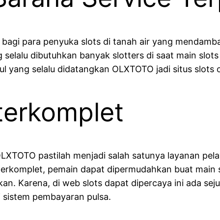
 bagi para penyuka slots di tanah air yang mendambak
 selalu dibutuhkan banyak slotters di saat main slot
 yang selalu didatangkan OLXTOTO jadi situs slots o
terkomplet
LXTOTO pastilah menjadi salah satunya layanan pela
terkomplet, pemain dapat dipermudahkan buat main s
an. Karena, di web slots dapat dipercaya ini ada se
ai sistem pembayaran pulsa.