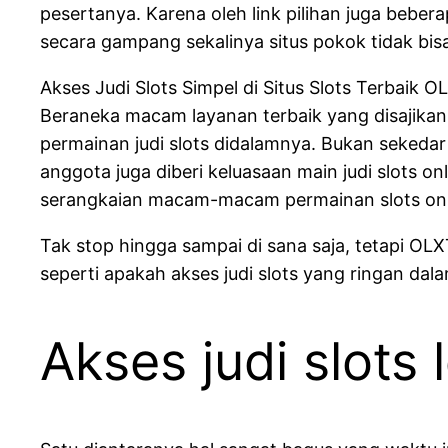
pesertanya. Karena oleh link pilihan juga beber
secara gampang sekalinya situs pokok tidak bisa
Akses Judi Slots Simpel di Situs Slots Terbaik
Beraneka macam layanan terbaik yang disajikan
permainan judi slots didalamnya. Bukan sekedar d
anggota juga diberi keluasaan main judi slots 
serangkaian macam-macam permainan slots onlin
Tak stop hingga sampai di sana saja, tetapi OL
seperti apakah akses judi slots yang ringan da
Akses judi slot