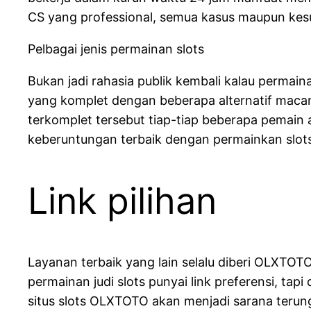
CS yang professional, semua kasus maupun kesus
Pelbagai jenis permainan slots
Bukan jadi rahasia publik kembali kalau permaina
yang komplet dengan beberapa alternatif macam
terkomplet tersebut tiap-tiap beberapa pemain 
keberuntungan terbaik dengan permainkan slots
Link pilihan
Layanan terbaik yang lain selalu diberi OLXTOTO 
permainan judi slots punyai link preferensi, t
situs slots OLXTOTO akan menjadi sarana teru