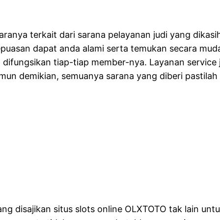
aranya terkait dari sarana pelayanan judi yang dikasi
puasan dapat anda alami serta temukan secara mudah
difungsikan tiap-tiap member-nya. Layanan service 
un demikian, semuanya sarana yang diberi pastila
ang disajikan situs slots online OLXTOTO tak lain un