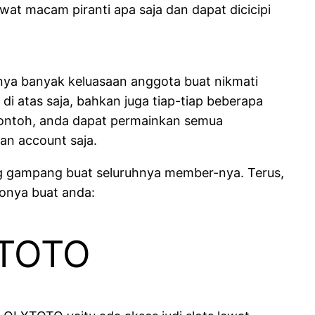
wat macam piranti apa saja dan dapat dicicipi
nya banyak keluasaan anggota buat nikmati
 di atas saja, bahkan juga tiap-tiap beberapa
i contoh, anda dapat permainkan semua
an account saja.
ang gampang buat seluruhnya member-nya. Terus,
fonya buat anda:
XTOTO