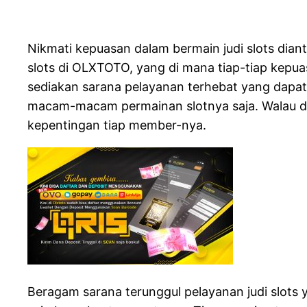
Nikmati kepuasan dalam bermain judi slots diant
slots di OLXTOTO, yang di mana tiap-tiap kepua
sediakan sarana pelayanan terhebat yang dapat 
macam-macam permainan slotnya saja. Walau d
kepentingan tiap member-nya.
Beragam sarana terunggul pelayanan judi slots y