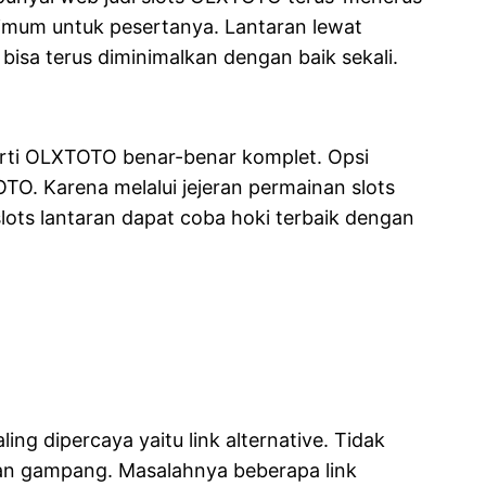
imum untuk pesertanya. Lantaran lewat
isa terus diminimalkan dengan baik sekali.
eperti OLXTOTO benar-benar komplet. Opsi
OTO. Karena melalui jejeran permainan slots
slots lantaran dapat coba hoki terbaik dengan
ng dipercaya yaitu link alternative. Tidak
ngan gampang. Masalahnya beberapa link