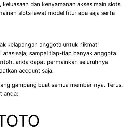
n, keluasaan dan kenyamanan akses main slots
inan slots lewat model fitur apa saja serta
ak kelapangan anggota untuk nikmati
i atas saja, sampai tiap-tiap banyak anggota
contoh, anda dapat permainkan seluruhnya
atkan account saja.
s yang gampang buat semua member-nya. Terus,
t anda:
XTOTO