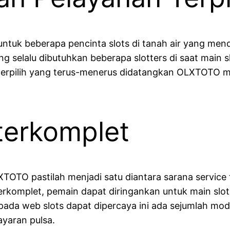
ntuk beberapa pencinta slots di tanah air yang men
ang selalu dibutuhkan beberapa slotters di saat main
pilih yang terus-menerus didatangkan OLXTOTO menj
terkomplet
OTO pastilah menjadi satu diantara sarana service 
erkomplet, pemain dapat diringankan untuk main slo
 pada web slots dapat dipercaya ini ada sejumlah mod
ayaran pulsa.