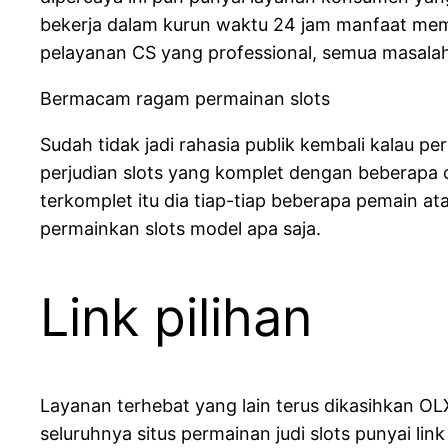
bekerja dalam kurun waktu 24 jam manfaat mem
pelayanan CS yang professional, semua masalah 
Bermacam ragam permainan slots
Sudah tidak jadi rahasia publik kembali kalau p
perjudian slots yang komplet dengan beberapa op
terkomplet itu dia tiap-tiap beberapa pemain at
permainkan slots model apa saja.
Link pilihan
Layanan terhebat yang lain terus dikasihkan OLXT
seluruhnya situs permainan judi slots punyai l