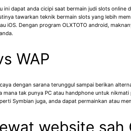
 ini dapat anda cicipi saat bermain judi slots online 
tinya tawarkan teknik bermain slots yang lebih mem
atau iOS. Dengan program OLXTOTO android, maknanya
anda.
 vs WAP
caya dengan sarana terunggul sampai berikan alternat
ila mana tak punya PC atau handphone untuk nikmati
eperti Symbian juga, anda dapat permainkan atau m
s lewat website s