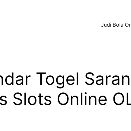
Judi Bola On
dar Togel Saran
us Slots Online 