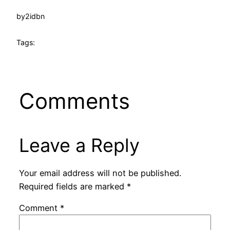
by
2idbn
Tags:
Comments
Leave a Reply
Your email address will not be published.
Required fields are marked
*
Comment
*