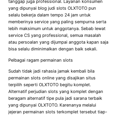
tanggap juga professional. Layanan konsumen
yang dipunyai blog judi slots OLXTOTO pun
selalu bekerja dalam tempo 24 jam untuk
memberinya service yang paling sempurna serta
lebih maksimum untuk anggotanya. Sebab lewat
service CS yang professional, semua masalah
atau persoalan yang dijumpai anggota kapan saja
bisa selalu diminimalkan dengan baik sekali.
Pelbagai ragam permainan slots
Sudah tidak jadi rahasia jamak kembali bila
permainan slots online yang disajikan situs
terpilih seperti OLXTOTO begitu komplet.
Alternatif perjudian slots yang komplet dengan
beragam alternatif tipe pula jadi sarana terbaik
yang dipunyai OLXTOTO. Karenanya melalui
jejeran permainan slots terkomplet tersebut tiap-