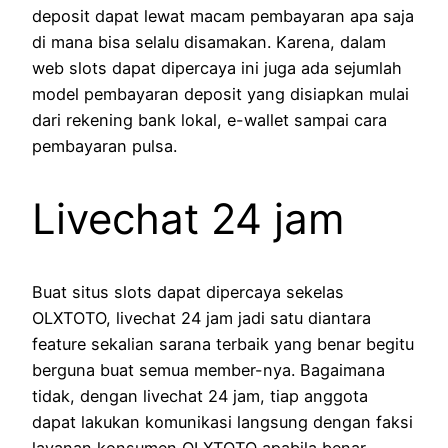
deposit dapat lewat macam pembayaran apa saja
di mana bisa selalu disamakan. Karena, dalam
web slots dapat dipercaya ini juga ada sejumlah
model pembayaran deposit yang disiapkan mulai
dari rekening bank lokal, e-wallet sampai cara
pembayaran pulsa.
Livechat 24 jam
Buat situs slots dapat dipercaya sekelas
OLXTOTO, livechat 24 jam jadi satu diantara
feature sekalian sarana terbaik yang benar begitu
berguna buat semua member-nya. Bagaimana
tidak, dengan livechat 24 jam, tiap anggota
dapat lakukan komunikasi langsung dengan faksi
layanan konsumen OLXTOTO apabila benar-