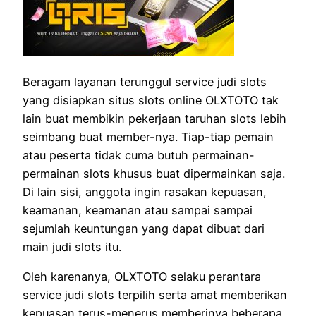
Beragam layanan terunggul service judi slots
yang disiapkan situs slots online OLXTOTO tak
lain buat membikin pekerjaan taruhan slots lebih
seimbang buat member-nya. Tiap-tiap pemain
atau peserta tidak cuma butuh permainan-
permainan slots khusus buat dipermainkan saja.
Di lain sisi, anggota ingin rasakan kepuasan,
keamanan, keamanan atau sampai sampai
sejumlah keuntungan yang dapat dibuat dari
main judi slots itu.
Oleh karenanya, OLXTOTO selaku perantara
service judi slots terpilih serta amat memberikan
kepuasan terus-menerus memberinya beberapa