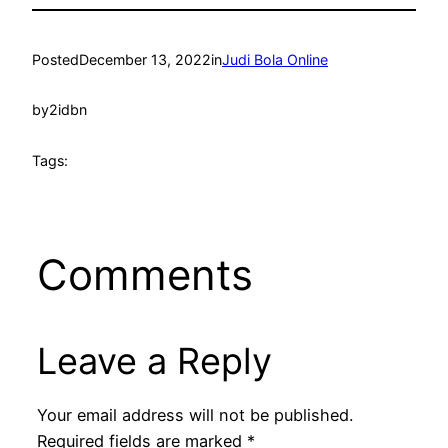
Posted
December 13, 2022
in
Judi Bola Online
by
2idbn
Tags:
Comments
Leave a Reply
Your email address will not be published.
Required fields are marked
*