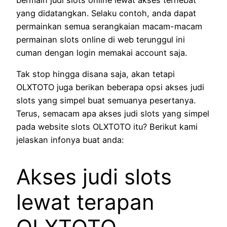
yang didatangkan. Selaku contoh, anda dapat
permainkan semua serangkaian macam-macam
permainan slots online di web terunggul ini
cuman dengan login memakai account saja.
Tak stop hingga disana saja, akan tetapi
OLXTOTO juga berikan beberapa opsi akses judi
slots yang simpel buat semuanya pesertanya.
Terus, semacam apa akses judi slots yang simpel
pada website slots OLXTOTO itu? Berikut kami
jelaskan infonya buat anda:
Akses judi slots
lewat terapan