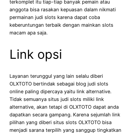
terkomplet itu tiap-tiap banyak pemain atau
anggota bisa rasakan kepuasan dalam nikmati
permainan judi slots karena dapat coba
keberuntungan terbaik dengan mainkan slots
macam apa saja.
Link opsi
Layanan terunggul yang lain selalu diberi
OLXTOTO bertindak sebagai blog judi slots
online paling dipercaya yaitu link alternative.
Tidak semuanya situs judi slots miliki link
alternative, akan tetapi di OLXTOTO dapat anda
dapatkan secara gampang. Karena sejumlah link
pilihan yang diberi situs slots OLXTOTO bisa
menjadi sarana terpilih yang sanggup tingkatkan