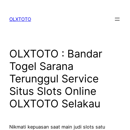
Skip
to
OLXTOTO
content
OLXTOTO : Bandar
Togel Sarana
Terunggul Service
Situs Slots Online
OLXTOTO Selakau
Nikmati kepuasan saat main judi slots satu