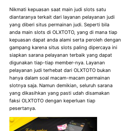
Nikmati kepuasan saat main judi slots satu
diantaranya terkait dari layanan pelayanan judi
yang diberi situs permainan judi. Seperti bila
anda main slots di OLXTOTO, yang di mana tiap
kepuasan dapat anda alami serta peroleh dengan
gampang karena situs slots paling dipercaya ini
siapkan sarana pelayanan terbaik yang dapat
digunakan tiap-tiap member-nya. Layanan
pelayanan judi terhebat dari OLXTOTO bukan
hanya dalam soal macam-macam permainan
slotnya saja. Namun demikian, seluruh sarana
yang dikasihkan yang pasti udah disamakan
faksi OLXTOTO dengan keperluan tiap
pesertanya.