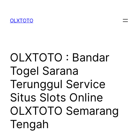
Skip
to
OLXTOTO
content
OLXTOTO : Bandar
Togel Sarana
Terunggul Service
Situs Slots Online
OLXTOTO Semarang
Tengah