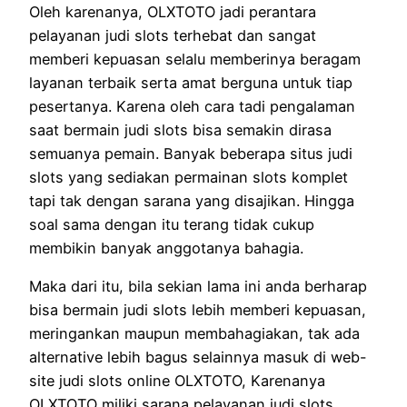
Oleh karenanya, OLXTOTO jadi perantara
pelayanan judi slots terhebat dan sangat
memberi kepuasan selalu memberinya beragam
layanan terbaik serta amat berguna untuk tiap
pesertanya. Karena oleh cara tadi pengalaman
saat bermain judi slots bisa semakin dirasa
semuanya pemain. Banyak beberapa situs judi
slots yang sediakan permainan slots komplet
tapi tak dengan sarana yang disajikan. Hingga
soal sama dengan itu terang tidak cukup
membikin banyak anggotanya bahagia.
Maka dari itu, bila sekian lama ini anda berharap
bisa bermain judi slots lebih memberi kepuasan,
meringankan maupun membahagiakan, tak ada
alternative lebih bagus selainnya masuk di web-
site judi slots online OLXTOTO, Karenanya
OLXTOTO miliki sarana pelayanan judi slots