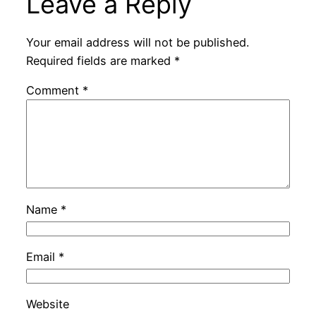
Leave a Reply
Your email address will not be published.
Required fields are marked
*
Comment
*
Name
*
Email
*
Website