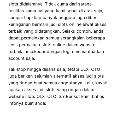
slots didalamnya. Tidak cuma dari sarana-
fasilitas sama hal yang kami sebut di atas saja,
sampai tiap-tiap banyak anggota juga diberi
keringanan bermain judi slots online lewat akses
terbaik yang didatangkan. Selaku contoh, anda
dapat permainkan semua serangkaian beberapa
jenis permainan slots online dalam website
terbaik ini sekedar dengan login memanfaatkan
account saja.
Tak stop hingga disana saja, tetapi OLXTOTO
juga berikan sejumlah alternatif akses judi slots
yang ringan buat semua anggotanya. Lalu, kayak
apakah akses judi slots yang ringan dalam
website slots OLXTOTO itu? Berikut kami bahas
infonya buat anda: