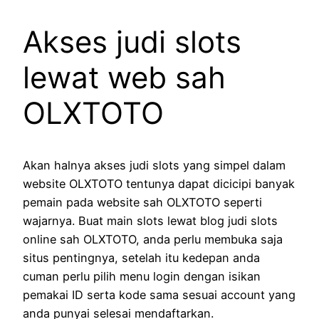
Akses judi slots
lewat web sah
OLXTOTO
Akan halnya akses judi slots yang simpel dalam
website OLXTOTO tentunya dapat dicicipi banyak
pemain pada website sah OLXTOTO seperti
wajarnya. Buat main slots lewat blog judi slots
online sah OLXTOTO, anda perlu membuka saja
situs pentingnya, setelah itu kedepan anda
cuman perlu pilih menu login dengan isikan
pemakai ID serta kode sama sesuai account yang
anda punyai selesai mendaftarkan.