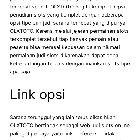
terhebat seperti OLXTOTO begitu komplet. Opsi
perjudian slots yang komplet dengan beberapa
opsi tipe pun jadi sarana terhebat yang dipunyai
OLXTOTO. Karena melalui jejeran permainan slots
terkomplet tersebut tiap banyak pemain atau
peserta bisa merasai kepuasan dalam nikmati
permainan judi slots dikarenakan dapat coba
keberuntungan terbaik dengan mainkan slots tipe
apa saja.
Link opsi
Sarana terunggul yang lain terus dikasihkan
OLXTOTO bertindak sebagai web judi slots online
paling dipercaya yaitu link preferensi. Tidak