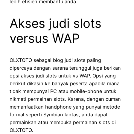
lebih efisien membantu anda.
Akses judi slots
versus WAP
OLXTOTO sebagai blog judi slots paling
dipercaya dengan sarana terunggul juga berikan
opsi akses judi slots untuk vs WAP. Opsi yang
berikut dikasih ke banyak peserta apabila mana
tidak mempunyai PC atau mobile-phone untuk
nikmati permainan slots. Karena, dengan cuman
memanfaatkan handphone yang punyai metode
formal seperti Symbian lantas, anda dapat
permainkan atau membuka permainan slots di
OLXTOTO.