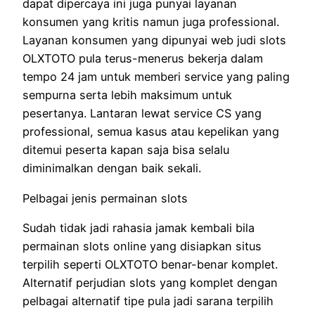
dapat dipercaya ini juga punyai layanan
konsumen yang kritis namun juga professional.
Layanan konsumen yang dipunyai web judi slots
OLXTOTO pula terus-menerus bekerja dalam
tempo 24 jam untuk memberi service yang paling
sempurna serta lebih maksimum untuk
pesertanya. Lantaran lewat service CS yang
professional, semua kasus atau kepelikan yang
ditemui peserta kapan saja bisa selalu
diminimalkan dengan baik sekali.
Pelbagai jenis permainan slots
Sudah tidak jadi rahasia jamak kembali bila
permainan slots online yang disiapkan situs
terpilih seperti OLXTOTO benar-benar komplet.
Alternatif perjudian slots yang komplet dengan
pelbagai alternatif tipe pula jadi sarana terpilih