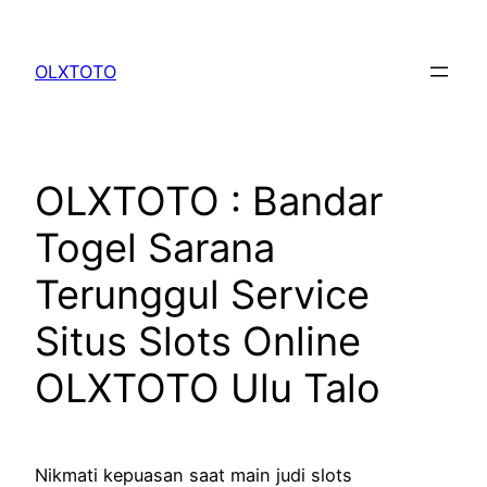
Skip
to
OLXTOTO
content
OLXTOTO : Bandar
Togel Sarana
Terunggul Service
Situs Slots Online
OLXTOTO Ulu Talo
Nikmati kepuasan saat main judi slots