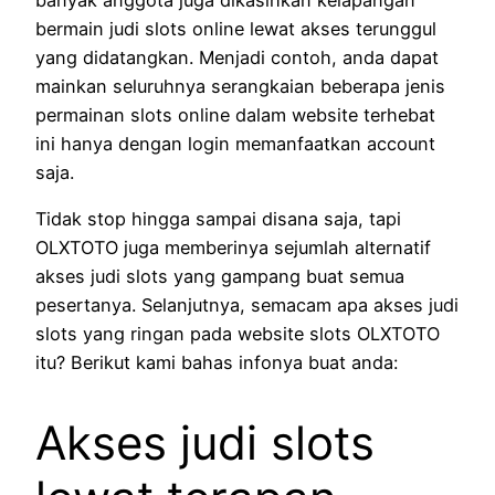
bermain judi slots online lewat akses terunggul
yang didatangkan. Menjadi contoh, anda dapat
mainkan seluruhnya serangkaian beberapa jenis
permainan slots online dalam website terhebat
ini hanya dengan login memanfaatkan account
saja.
Tidak stop hingga sampai disana saja, tapi
OLXTOTO juga memberinya sejumlah alternatif
akses judi slots yang gampang buat semua
pesertanya. Selanjutnya, semacam apa akses judi
slots yang ringan pada website slots OLXTOTO
itu? Berikut kami bahas infonya buat anda:
Akses judi slots