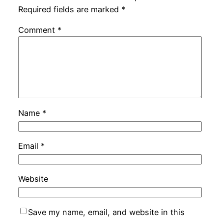
Required fields are marked
*
Comment
*
Name
*
Email
*
Website
Save my name, email, and website in this