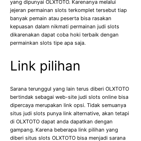
yang dipunyai OLXTOTO. Karenanya melalui
jejeran permainan slots terkomplet tersebut tiap
banyak pemain atau peserta bisa rasakan
kepuasan dalam nikmati permainan judi slots
dikarenakan dapat coba hoki terbaik dengan
permainkan slots tipe apa saja.
Link pilihan
Sarana terunggul yang lain terus diberi OLXTOTO
bertindak sebagai web-site judi slots online bisa
dipercaya merupakan link opsi. Tidak semuanya
situs judi slots punya link alternative, akan tetapi
di OLXTOTO dapat anda dapatkan dengan
gampang. Karena beberapa link pilihan yang
diberi situs slots OLXTOTO bisa menjadi sarana