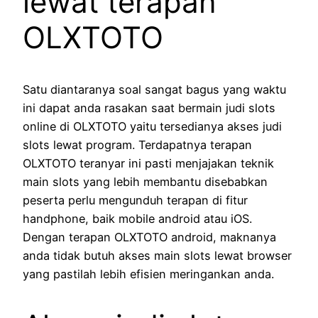
lewat terapan
OLXTOTO
Satu diantaranya soal sangat bagus yang waktu
ini dapat anda rasakan saat bermain judi slots
online di OLXTOTO yaitu tersedianya akses judi
slots lewat program. Terdapatnya terapan
OLXTOTO teranyar ini pasti menjajakan teknik
main slots yang lebih membantu disebabkan
peserta perlu mengunduh terapan di fitur
handphone, baik mobile android atau iOS.
Dengan terapan OLXTOTO android, maknanya
anda tidak butuh akses main slots lewat browser
yang pastilah lebih efisien meringankan anda.