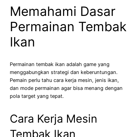
Memahami Dasar
Permainan Tembak
Ikan
Permainan tembak ikan adalah game yang
menggabungkan strategi dan keberuntungan.
Pemain perlu tahu cara kerja mesin, jenis ikan,
dan mode permainan agar bisa menang dengan
pola target yang tepat.
Cara Kerja Mesin
Tembak Ikan