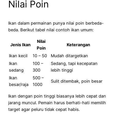
Nilai Poin
Ikan dalam permainan punya nilai poin berbeda-
beda. Berikut tabel nilai contoh ikan umum:
Nilai
Jenis Ikan
Keterangan
Poin
Ikan kecil
10 – 50
Mudah ditargetkan
Ikan
100 –
Sedang, tapi kecepatan
sedang
300
lebih tinggi
Ikan
500 –
Sulit ditembak, poin besar
besar/raja
1000
Ikan dengan poin tinggi biasanya lebih cepat dan
jarang muncul. Pemain harus berhati-hati memilih
target agar peluru tidak cepat habis.