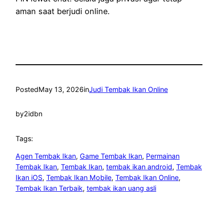
aman saat berjudi online.
Posted
May 13, 2026
in
Judi Tembak Ikan Online
by
2idbn
Tags:
Agen Tembak Ikan
, 
Game Tembak Ikan
, 
Permainan
Tembak Ikan
, 
Tembak Ikan
, 
tembak ikan android
, 
Tembak
Ikan iOS
, 
Tembak Ikan Mobile
, 
Tembak Ikan Online
, 
Tembak Ikan Terbaik
, 
tembak ikan uang asli