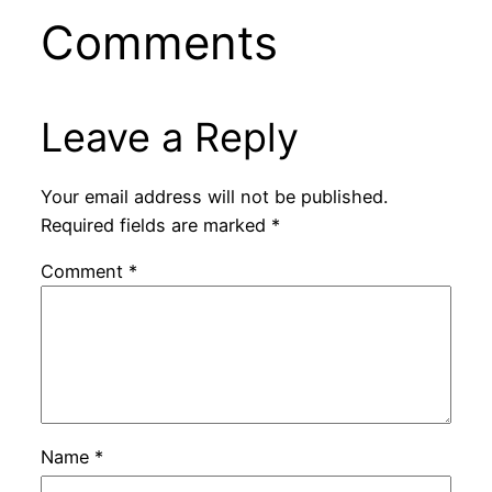
Comments
Leave a Reply
Your email address will not be published.
Required fields are marked
*
Comment
*
Name
*