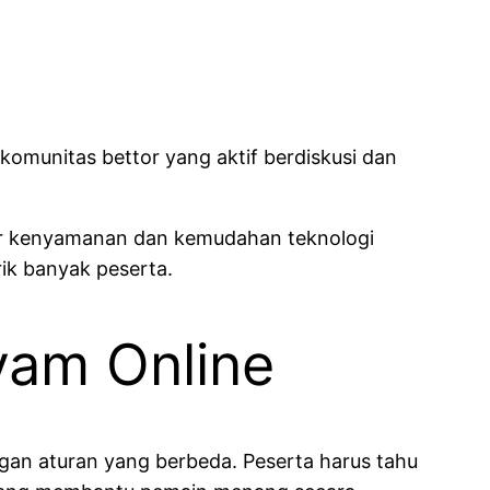
omunitas bettor yang aktif berdiskusi dan
aktor kenyamanan dan kemudahan teknologi
ik banyak peserta.
yam Online
an aturan yang berbeda. Peserta harus tahu