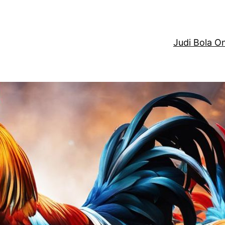
Judi Bola On