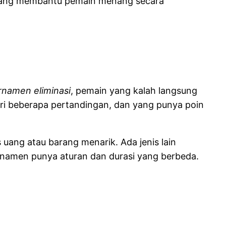
i yang membantu pemain menang secara
rnamen eliminasi
, pemain yang kalah langsung
ri beberapa pertandingan, dan yang punya poin
uang atau barang menarik. Ada jenis lain
namen punya aturan dan durasi yang berbeda.