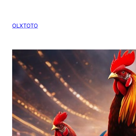
Skip
to
content
OLXTOTO