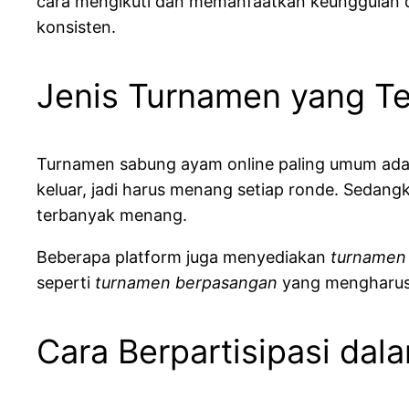
cara mengikuti dan memanfaatkan keunggulan d
konsisten.
Jenis Turnamen yang Te
Turnamen sabung ayam online paling umum ad
keluar, jadi harus menang setiap ronde. Sedang
terbanyak menang.
Beberapa platform juga menyediakan
turnamen
seperti
turnamen berpasangan
yang mengharusk
Cara Berpartisipasi da