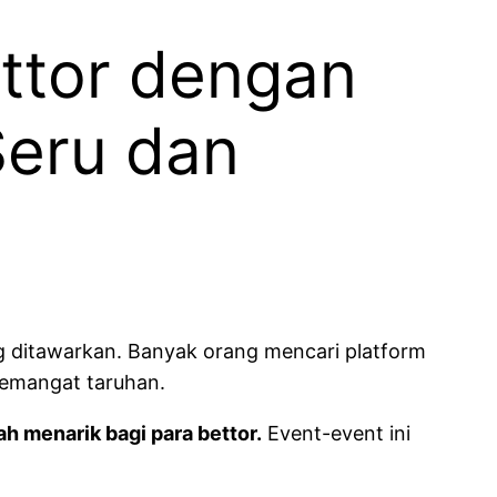
ttor dengan
Seru dan
g ditawarkan. Banyak orang mencari platform
emangat taruhan.
 menarik bagi para bettor.
Event-event ini