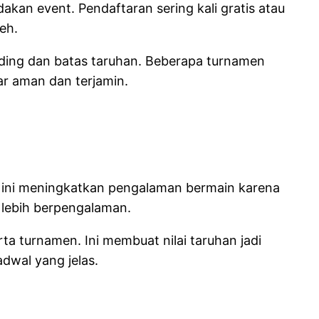
kan event. Pendaftaran sering kali gratis atau
eh.
nding dan batas taruhan. Beberapa turnamen
r aman dan terjamin.
n ini meningkatkan pengalaman bermain karena
 lebih berpengalaman.
a turnamen. Ini membuat nilai taruhan jadi
adwal yang jelas.