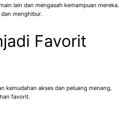
emain lain dan mengasah kemampuan mereka.
 dan menghibur.
adi Favorit
an kemudahan akses dan peluang menang,
han favorit.