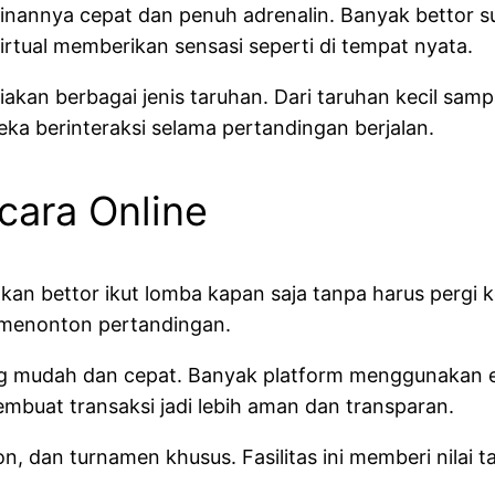
inannya cepat dan penuh adrenalin. Banyak bettor 
irtual memberikan sensasi seperti di tempat nyata.
akan berbagai jenis taruhan. Dari taruhan kecil samp
eka berinteraksi selama pertandingan berjalan.
cara Online
n bettor ikut lomba kapan saja tanpa harus pergi k
 menonton pertandingan.
 mudah dan cepat. Banyak platform menggunakan e-wa
embuat transaksi jadi lebih aman dan transparan.
n, dan turnamen khusus. Fasilitas ini memberi nilai 