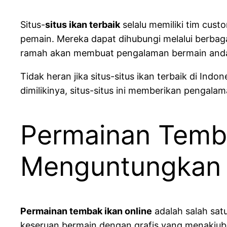
Situs-
situs ikan terbaik
selalu memiliki tim cus
pemain. Mereka dapat dihubungi melalui berbaga
ramah akan membuat pengalaman bermain anda
Tidak heran jika situs-situs ikan terbaik di Ind
dimilikinya, situs-situs ini memberikan pengal
Permainan Temba
Menguntungkan
Permainan tembak ikan online
adalah salah sat
keseruan bermain dengan grafis yang menakjubk