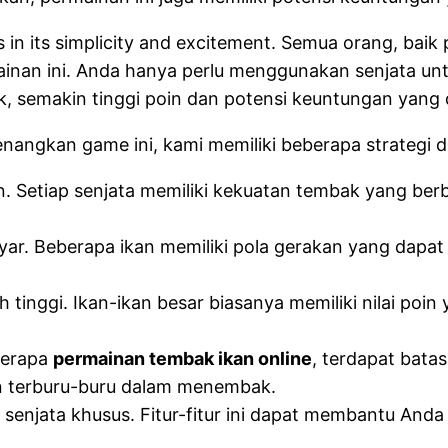
s in its simplicity and excitement. Semua orang, b
an ini. Anda hanya perlu menggunakan senjata untu
, semakin tinggi poin dan potensi keuntungan yang 
ngkan game ini, kami memiliki beberapa strategi d
. Setiap senjata memiliki kekuatan tembak yang berb
layar. Beberapa ikan memiliki pola gerakan yang dapat
ih tinggi. Ikan-ikan besar biasanya memiliki nilai po
berapa
permainan tembak ikan online
, terdapat bata
n terburu-buru dalam menembak.
au senjata khusus. Fitur-fitur ini dapat membantu And