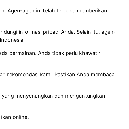
n. Agen-agen ini telah terbukti memberikan
dungi informasi pribadi Anda. Selain itu, agen-
Indonesia.
da permainan. Anda tidak perlu khawatir
dari rekomendasi kami. Pastikan Anda membaca
line yang menyenangkan dan menguntungkan
kan online.