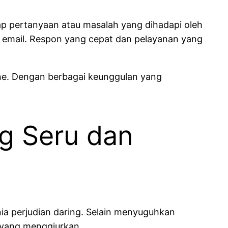
ap pertanyaan atau masalah yang dihadapi oleh
au email. Respon yang cepat dan pelayanan yang
nline. Dengan berbagai keunggulan yang
g Seru dan
ia perjudian daring. Selain menyuguhkan
 yang menggiurkan.