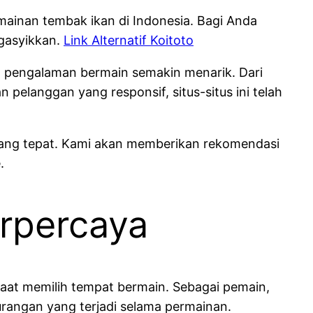
mainan tembak ikan di Indonesia. Bagi Anda
gasyikkan.
Link Alternatif Koitoto
at pengalaman bermain semakin menarik. Dari
elanggan yang responsif, situs-situs ini telah
 yang tepat. Kami akan memberikan rekomendasi
.
erpercaya
aat memilih tempat bermain. Sebagai pemain,
rangan yang terjadi selama permainan.