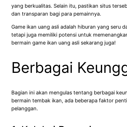
yang berkualitas. Selain itu, pastikan situs 
dan transparan bagi para pemainnya.
Game ikan uang asli adalah hiburan yang ser
tetapi juga memiliki potensi untuk memenangkan 
bermain game ikan uang asli sekarang juga!
Berbagai Keunggu
Bagian ini akan mengulas tentang berbagai keung
bermain tembak ikan, ada beberapa faktor pent
pelanggan.