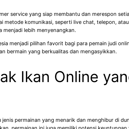
tomer service yang siap membantu dan merespon seti
i metode komunikasi, seperti live chat, telepon, at
 menjadi lebih menyenangkan.
onesia menjadi pilihan favorit bagi para pemain judi o
aman bermain yang berkualitas dan mengasyikkan.
k Ikan Online yan
u jenis permainan yang menarik dan menghibur di dun
an, permainan ini juga memiliki potensi keuntungan