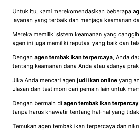
Untuk itu, kami merekomendasikan beberapa
ag
layanan yang terbaik dan menjaga keamanan da
Mereka memiliki sistem keamanan yang canggih d
agen ini juga memiliki reputasi yang baik dan t
Dengan
agen tembak ikan terpercaya
, Anda da
tentang keamanan dana Anda atau adanya prak
Jika Anda mencari agen
judi ikan online
yang am
ulasan dan testimoni dari pemain lain untuk mem
Dengan bermain di
agen tembak ikan terpercay
tanpa harus khawatir tentang hal-hal yang tidak
Temukan agen tembak ikan terpercaya dan nikm