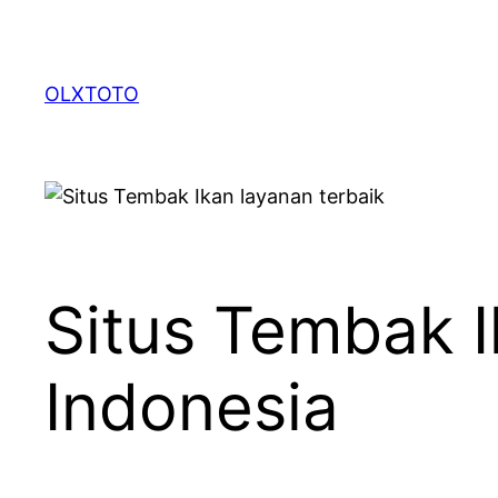
Skip
to
content
OLXTOTO
Situs Tembak I
Indonesia