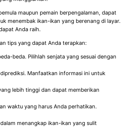
aik pemula maupun pemain berpengalaman, dapat
k menembak ikan-ikan yang berenang di layar.
dapat Anda raih.
an tips yang dapat Anda terapkan:
eda-beda. Pilihlah senjata yang sesuai dengan
 diprediksi. Manfaatkan informasi ini untuk
in yang lebih tinggi dan dapat memberikan
san waktu yang harus Anda perhatikan.
a dalam menangkap ikan-ikan yang sulit