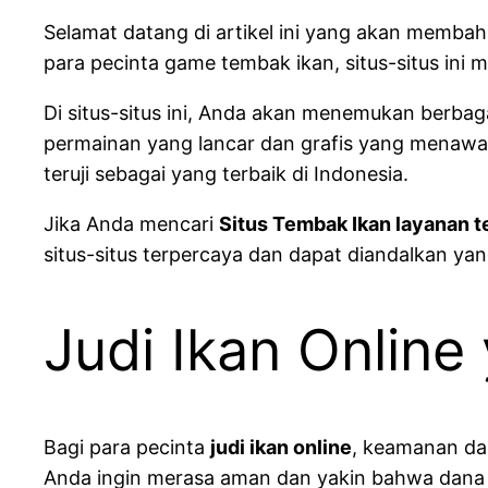
Selamat datang di artikel ini yang akan membah
para pecinta game tembak ikan, situs-situs i
Di situs-situs ini, Anda akan menemukan berba
permainan yang lancar dan grafis yang menawan,
teruji sebagai yang terbaik di Indonesia.
Jika Anda mencari
Situs Tembak Ikan layanan t
situs-situs terpercaya dan dapat diandalkan y
Judi Ikan Onlin
Bagi para pecinta
judi ikan online
, keamanan da
Anda ingin merasa aman dan yakin bahwa dana A