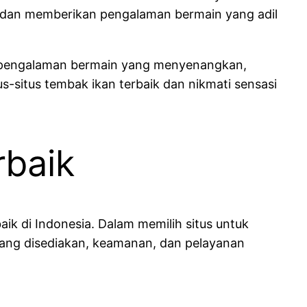
ih dan memberikan pengalaman bermain yang adil
n pengalaman bermain yang menyenangkan,
us-situs tembak ikan terbaik dan nikmati sensasi
rbaik
aik di Indonesia. Dalam memilih situs untuk
yang disediakan, keamanan, dan pelayanan