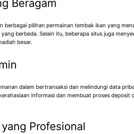
ang Beragam
 berbagai pilihan permainan tembak ikan yang men
oin yang berbeda. Selain itu, beberapa situs juga men
adiah besar.
amin
anan dalam bertransaksi dan melindungi data prib
 kerahasiaan informasi dan membuat proses deposit
 yang Profesional