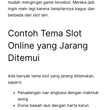
mudah mengingat game tersebut. Mereka jadi
ingin main lagi karena tampilannya bagus dan
berbeda dari slot lain.
Contoh Tema Slot
Online yang Jarang
Ditemui
Ada banyak tema slot yang jarang ditemukan,
seperti:
Petualangan luar angkasa dengan makhluk
asing
Dunia bawah laut dengan harta karun