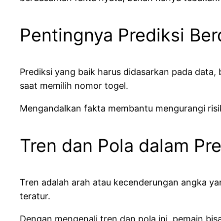
Pentingnya Prediksi Be
Prediksi yang baik harus didasarkan pada data
saat memilih nomor togel.
Mengandalkan fakta membantu mengurangi risiko
Tren dan Pola dalam Pre
Tren adalah arah atau kecenderungan angka yan
teratur.
Dengan mengenali tren dan pola ini, pemain bis