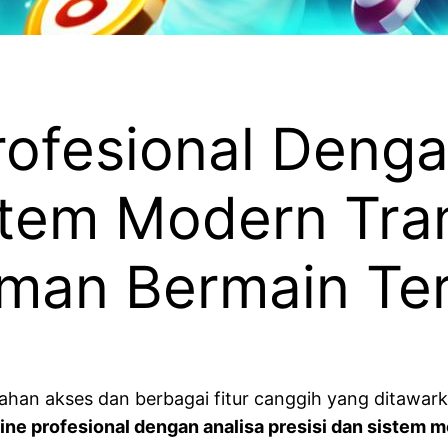
rofesional Denga
istem Modern Tr
man Bermain Te
ahan akses dan berbagai fitur canggih yang ditawar
line profesional dengan analisa presisi dan siste