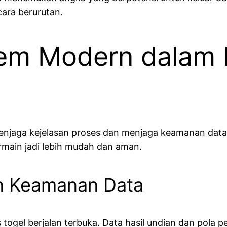
cara berurutan.
em Modern dalam 
enjaga kejelasan proses dan menjaga keamanan data
main jadi lebih mudah dan aman.
an Keamanan Data
gel berjalan terbuka. Data hasil undian dan pola per