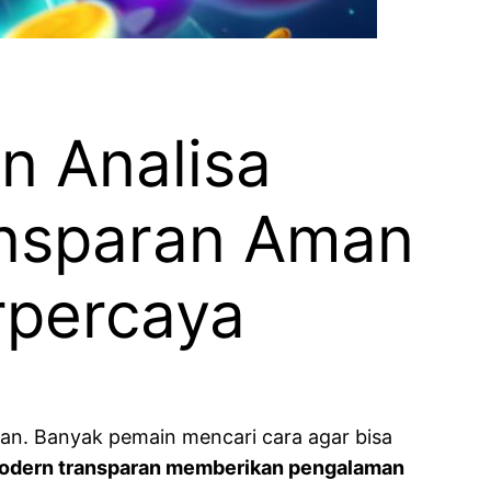
n Analisa
ansparan Aman
rpercaya
kan. Banyak pemain mencari cara agar bisa
m modern transparan memberikan pengalaman