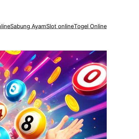
line
Sabung Ayam
Slot online
Togel Online