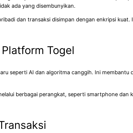
idak ada yang disembunyikan.
ribadi dan transaksi disimpan dengan enkripsi kuat. 
 Platform Togel
aru seperti AI dan algoritma canggih. Ini membantu
elalui berbagai perangkat, seperti smartphone dan k
Transaksi