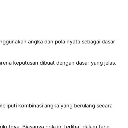
enggunakan angka dan pola nyata sebagai dasar
rena keputusan dibuat dengan dasar yang jelas.
meliputi kombinasi angka yang berulang secara
utnya. Biasanya pola ini terlihat dalam tabel