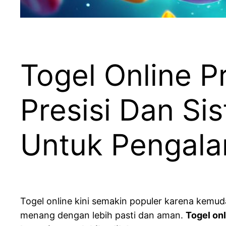
Togel Online P
Presisi Dan S
Untuk Pengala
Togel online kini semakin populer karena kemud
menang dengan lebih pasti dan aman.
Togel on