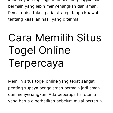
bermain yang lebih menyenangkan dan aman.
Pemain bisa fokus pada strategi tanpa khawatir
tentang keaslian hasil yang diterima.
Cara Memilih Situs
Togel Online
Terpercaya
Memilih situs togel online yang tepat sangat
penting supaya pengalaman bermain jadi aman
dan menyenangkan. Ada beberapa hal utama
yang harus diperhatikan sebelum mulai bertaruh.