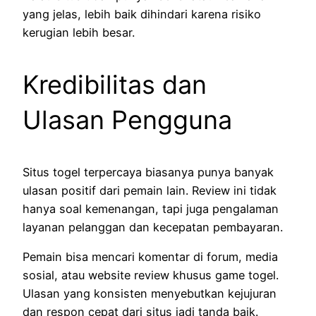
yang jelas, lebih baik dihindari karena risiko
kerugian lebih besar.
Kredibilitas dan
Ulasan Pengguna
Situs togel terpercaya biasanya punya banyak
ulasan positif dari pemain lain. Review ini tidak
hanya soal kemenangan, tapi juga pengalaman
layanan pelanggan dan kecepatan pembayaran.
Pemain bisa mencari komentar di forum, media
sosial, atau website review khusus game togel.
Ulasan yang konsisten menyebutkan kejujuran
dan respon cepat dari situs jadi tanda baik.