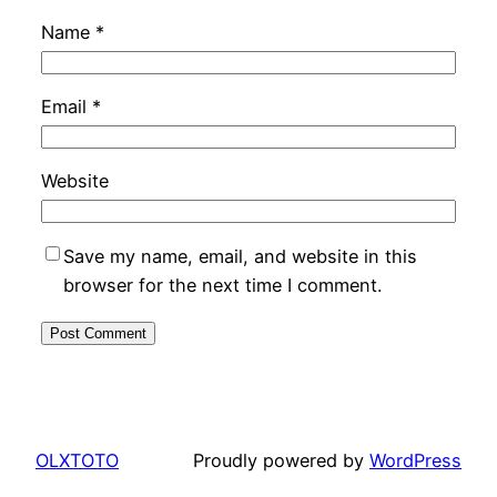
Name
*
Email
*
Website
Save my name, email, and website in this
browser for the next time I comment.
OLXTOTO
Proudly powered by
WordPress