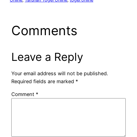
Comments
Leave a Reply
Your email address will not be published.
Required fields are marked
*
Comment
*