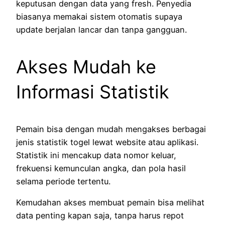
keputusan dengan data yang fresh. Penyedia
biasanya memakai sistem otomatis supaya
update berjalan lancar dan tanpa gangguan.
Akses Mudah ke
Informasi Statistik
Pemain bisa dengan mudah mengakses berbagai
jenis statistik togel lewat website atau aplikasi.
Statistik ini mencakup data nomor keluar,
frekuensi kemunculan angka, dan pola hasil
selama periode tertentu.
Kemudahan akses membuat pemain bisa melihat
data penting kapan saja, tanpa harus repot